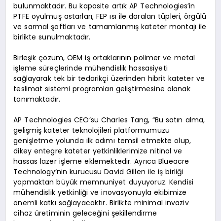
bulunmaktadır. Bu kapasite artık AP Technologies’in
PTFE oyulmuş astarları, FEP ısı ile daralan tüpleri, örgülü
ve sarmal şaftları ve tamamlanmış kateter montajı ile
birlikte sunulmaktadır.
Birleşik çözüm, OEM iş ortaklarının polimer ve metal
işleme süreçlerinde mühendislik hassasiyeti
sağlayarak tek bir tedarikçi üzerinden hibrit kateter ve
teslimat sistemi programları geliştirmesine olanak
tanımaktadır.
AP Technologies CEO’su Charles Tang, “Bu satın alma,
gelişmiş kateter teknolojileri platformumuzu
genişletme yolunda ilk adımı temsil etmekte olup,
dikey entegre kateter yetkinliklerimize nitinol ve
hassas lazer işleme eklemektedir. Ayrıca Blueacre
Technology’nin kurucusu David Gillen ile iş birliği
yapmaktan büyük memnuniyet duyuyoruz. Kendisi
mühendislik yetkinliği ve inovasyonuyla ekibimize
önemli katkı sağlayacaktır. Birlikte minimal invaziv
cihaz üretiminin geleceğini şekillendirme