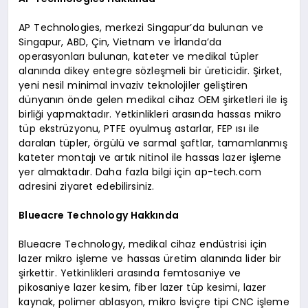
AP Technologies, merkezi Singapur’da bulunan ve
Singapur, ABD, Çin, Vietnam ve İrlanda’da
operasyonları bulunan, kateter ve medikal tüpler
alanında dikey entegre sözleşmeli bir üreticidir. Şirket,
yeni nesil minimal invaziv teknolojiler geliştiren
dünyanın önde gelen medikal cihaz OEM şirketleri ile iş
birliği yapmaktadır. Yetkinlikleri arasında hassas mikro
tüp ekstrüzyonu, PTFE oyulmuş astarlar, FEP ısı ile
daralan tüpler, örgülü ve sarmal şaftlar, tamamlanmış
kateter montajı ve artık nitinol ile hassas lazer işleme
yer almaktadır. Daha fazla bilgi için ap-tech.com
adresini ziyaret edebilirsiniz.
Blueacre Technology Hakkında
Blueacre Technology, medikal cihaz endüstrisi için
lazer mikro işleme ve hassas üretim alanında lider bir
şirkettir. Yetkinlikleri arasında femtosaniye ve
pikosaniye lazer kesim, fiber lazer tüp kesimi, lazer
kaynak, polimer ablasyon, mikro İsviçre tipi CNC işleme