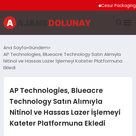
Cesur Packaging, Mıs
DÜNYA
Ana Sayfa
Gündem
AP Technologies, Blueacre Technology Satın Alımıyla
EĞITIM
Nitinol ve Hassas Lazer İşlemeyi Kateter Platformuna
Ekledi
EKONOMI
AP Technologies, Blueacre
GENEL
Technology Satın Alımıyla
GÜNCEL
Nitinol ve Hassas Lazer İşlemeyi
MAGAZIN
Kateter Platformuna Ekledi