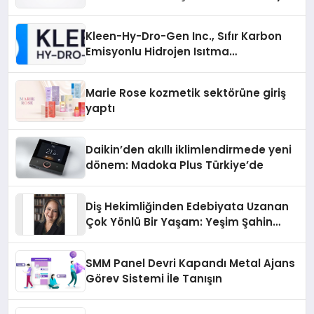
Sürdürüyor
Kleen-Hy-Dro-Gen Inc., Sıfır Karbon
Emisyonlu Hidrojen Isıtma
Teknolojisinde ISO ve TSSA
Düzenleyici Onaylarını Aldı
Marie Rose kozmetik sektörüne giriş
yaptı
Daikin’den akıllı iklimlendirmede yeni
dönem: Madoka Plus Türkiye’de
Diş Hekimliğinden Edebiyata Uzanan
Çok Yönlü Bir Yaşam: Yeşim Şahin
Yaman
SMM Panel Devri Kapandı Metal Ajans
Görev Sistemi İle Tanışın