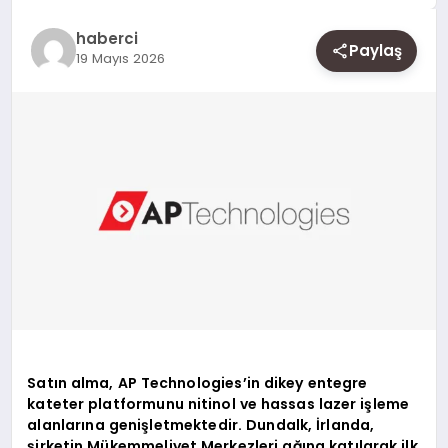
SAĞLIK
haberci
Paylaş
SIYASET
19 Mayıs 2026
SPOR
YAŞAM
Satın alma, AP Technologies’in dikey entegre
kateter platformunu nitinol ve hassas lazer işleme
alanlarına genişletmektedir. Dundalk, İrlanda,
şirketin Mükemmeliyet Merkezleri ağına katılarak ilk