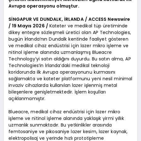
Avrupa operasyonu olmuştur.
SİNGAPUR VE DUNDALK, İRLANDA / ACCESS Newswire
/ 19 Mayıs 2026 /
Kateter ve medikal tüp üretiminde
dikey entegre sözleşmeli üretici olan AP Technologies,
bugün İrlanda’nın Dundalk kentinde faaliyet gösteren
ve medikal cihaz endüstrisi için lazer mikro işleme ve
nitinol işleme alanında uzmanlaşmış Blueacre
Technology’yi satın aldığını duyurdu. Bu satın alma, AP
Technologies’in İrlanda’daki medikal teknoloji
koridorunda ilk Avrupa operasyonunu kurmasını
sağlamakta ve kateter platformunu yeni nesil minimal
invaziv cihazlarda kullanılan lazer işlenmiş metal
bileşenlere genişletmektedir. İşlem koşulları
açıklanmamıştır.
Blueacre, medikal cihaz endüstrisi için lazer mikro
işleme ve nitinol işleme alanında yaklaşık yirmi yıllık
uzmanlık sunmaktadır. Bu yetkinlikler arasında
femtosaniye ve pikosaniye lazer kesim, lazer kaynak,
elektropolisaj ve yerinde hızlı prototipleme