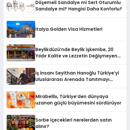
Döşemeli Sandalye mi Sert Oturumlu
Sandalye mi? Hangisi Daha Konforlu?
İtalya Golden Visa Hizmetleri
Beylikdüzü’nde Beylik İşkembe, 20
Yıldır Kalite ve Lezzetin Değişmeyen
Adresi
İş İnsanı Seyithan Hanoğlu Türkiye’yi
Uluslararası Arenada Tanıtmayı
Hedefliyor
Mirabellix, Türkiye’den dünyaya
uzanan güçlü büyümesini sürdürüyor
Sorbe içecekleri nerelerden satın
alınır?