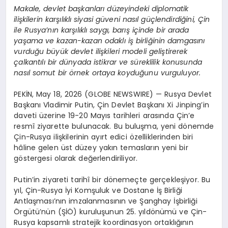
Makale, devlet başkanları düzeyindeki diplomatik
ilişkilerin karşılıklı siyasi güveni nasıl güçlendirdiğini, Çin
ile Rusya’nın karşılıklı saygı, barış içinde bir arada
yaşama ve kazan-kazan odaklı iş birliğinin damgasını
vurduğu büyük devlet ilişkileri modeli geliştirerek
çalkantılı bir dünyada istikrar ve süreklilik konusunda
nasıl somut bir örnek ortaya koyduğunu vurguluyor.
PEKİN, May 18, 2026 (GLOBE NEWSWIRE) — Rusya Devlet
Başkanı Vladimir Putin, Çin Devlet Başkanı Xi Jinping’in
daveti üzerine 19-20 Mayıs tarihleri arasında Çin’e
resmî ziyarette bulunacak. Bu buluşma, yeni dönemde
Çin-Rusya ilişkilerinin ayırt edici özelliklerinden biri
hâline gelen üst düzey yakın temasların yeni bir
göstergesi olarak değerlendiriliyor.
Putin’in ziyareti tarihî bir dönemeçte gerçekleşiyor. Bu
yıl, Çin-Rusya İyi Komşuluk ve Dostane İş Birliği
Antlaşması’nın imzalanmasının ve Şanghay İşbirliği
Örgütü’nün (ŞİÖ) kuruluşunun 25. yıldönümü ve Çin-
Rusya kapsamlı stratejik koordinasyon ortaklığının