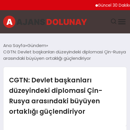
Güncel 30 Dakika Yangı
DÜNYA
Ana Sayfa
Gündem
CGTN: Devlet başkanları düzeyindeki diplomasi Çin-Rusya
EĞITIM
arasındaki büyüyen ortaklığı güçlendiriyor
EKONOMI
CGTN: Devlet başkanları
GENEL
düzeyindeki diplomasi Çin-
Rusya arasındaki büyüyen
GÜNCEL
ortaklığı güçlendiriyor
MAGAZIN