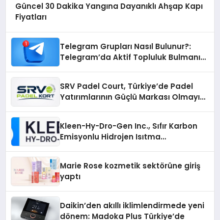
Güncel 30 Dakika Yangına Dayanıklı Ahşap Kapı
Fiyatları
Telegram Grupları Nasıl Bulunur?:
Telegram’da Aktif Topluluk Bulmanın
Yolları
SRV Padel Court, Türkiye’de Padel
Yatırımlarının Güçlü Markası Olmayı
Sürdürüyor
Kleen-Hy-Dro-Gen Inc., Sıfır Karbon
Emisyonlu Hidrojen Isıtma
Teknolojisinde ISO ve TSSA
Düzenleyici Onaylarını Aldı
Marie Rose kozmetik sektörüne giriş
yaptı
Daikin’den akıllı iklimlendirmede yeni
dönem: Madoka Plus Türkiye’de