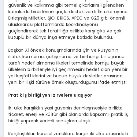
güvenlik ve kalkınma gibi temel çıkarlarını ilgilendiren
konularda birbirlerine güçlü destek verdi. İki ülke ayrıca
Birleşmiş Milletler, ŞİÖ, BRICS, APEC ve G20 gibi önemli
uluslararası platformlarda koordinasyonu
güçlendirerek tek taraflılığa birlikte karşı çıktı ve çok
kutuplu bir dünya inşa etmeye katkıda bulundu.
Başkan Xi önceki konuşmalarında Çin ve Rusya’nın
ittifak kurmama, çatışmama ve herhangi bir üçüncü
tarafı hedef almama ilkeleri temelinde komşu büyük
ülkelerin birbirleriyle iyi geçinmesini hedef alan yeni bir
yol keşfettiklerini ve bunun büyük devletler arasında
yeni bir ilişki türüne örnek oluşturduğunu ifade etmişti.
Pratik iş birliği yeni zirvelere ulaşıyor
İki ülke karşılıklı siyasi güvenin derinleşmesiyle birlikte
ticaret, enerji ve kültür gibi alanlarda kapsamlı pratik iş
birliği yaparak verimli sonuçlara ulaştı.
Karşılaştıkları küresel zorluklara karşın iki ülke arasındaki