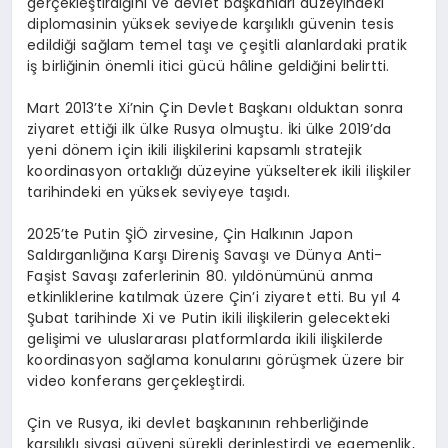
gerçekleştirdiğini ve devlet başkanları düzeyindeki
diplomasinin yüksek seviyede karşılıklı güvenin tesis
edildiği sağlam temel taşı ve çeşitli alanlardaki pratik
iş birliğinin önemli itici gücü hâline geldiğini belirtti.
Mart 2013’te Xi’nin Çin Devlet Başkanı olduktan sonra
ziyaret ettiği ilk ülke Rusya olmuştu. İki ülke 2019’da
yeni dönem için ikili ilişkilerini kapsamlı stratejik
koordinasyon ortaklığı düzeyine yükselterek ikili ilişkiler
tarihindeki en yüksek seviyeye taşıdı.
2025’te Putin ŞİÖ zirvesine, Çin Halkının Japon
Saldırganlığına Karşı Direniş Savaşı ve Dünya Anti-
Faşist Savaşı zaferlerinin 80. yıldönümünü anma
etkinliklerine katılmak üzere Çin’i ziyaret etti. Bu yıl 4
Şubat tarihinde Xi ve Putin ikili ilişkilerin gelecekteki
gelişimi ve uluslararası platformlarda ikili ilişkilerde
koordinasyon sağlama konularını görüşmek üzere bir
video konferans gerçekleştirdi.
Çin ve Rusya, iki devlet başkanının rehberliğinde
karşılıklı siyasi güveni sürekli derinleştirdi ve egemenlik,