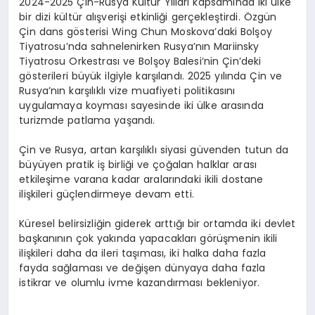
2024-2025 Çin-Rusya Kültür Yılları kapsamında iki ülke
bir dizi kültür alışverişi etkinliği gerçekleştirdi. Özgün
Çin dans gösterisi Wing Chun Moskova’daki Bolşoy
Tiyatrosu’nda sahnelenirken Rusya’nın Mariinsky
Tiyatrosu Orkestrası ve Bolşoy Balesi’nin Çin’deki
gösterileri büyük ilgiyle karşılandı. 2025 yılında Çin ve
Rusya’nın karşılıklı vize muafiyeti politikasını
uygulamaya koyması sayesinde iki ülke arasında
turizmde patlama yaşandı.
Çin ve Rusya, artan karşılıklı siyasi güvenden tutun da
büyüyen pratik iş birliği ve çoğalan halklar arası
etkileşime varana kadar aralarındaki ikili dostane
ilişkileri güçlendirmeye devam etti.
Küresel belirsizliğin giderek arttığı bir ortamda iki devlet
başkanının çok yakında yapacakları görüşmenin ikili
ilişkileri daha da ileri taşıması, iki halka daha fazla
fayda sağlaması ve değişen dünyaya daha fazla
istikrar ve olumlu ivme kazandırması bekleniyor.