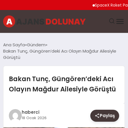
SpaceX Roket Parçası 
DÜNYA
Ana Sayfa
Gündem
Bakan Tunç, Güngören’deki Acı Olayın Mağdur Ailesiyle
EĞITIM
Görüştü
EKONOMI
Bakan Tunç, Güngören’deki Acı
GENEL
Olayın Mağdur Ailesiyle Görüştü
GÜNCEL
haberci
MAGAZIN
Paylaş
18 Ocak 2026