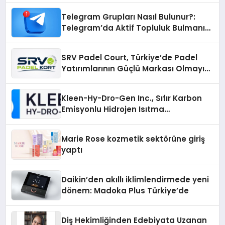
Telegram Grupları Nasıl Bulunur?:
Telegram’da Aktif Topluluk Bulmanın
Yolları
SRV Padel Court, Türkiye’de Padel
Yatırımlarının Güçlü Markası Olmayı
Sürdürüyor
Kleen-Hy-Dro-Gen Inc., Sıfır Karbon
Emisyonlu Hidrojen Isıtma
Teknolojisinde ISO ve TSSA
Düzenleyici Onaylarını Aldı
Marie Rose kozmetik sektörüne giriş
yaptı
Daikin’den akıllı iklimlendirmede yeni
dönem: Madoka Plus Türkiye’de
Diş Hekimliğinden Edebiyata Uzanan