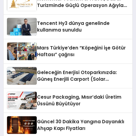
Turizminde Güçlü Operasyon Ağıyla
Fark Yaratıyor
Tencent Hy3 dünya genelinde
kullanıma sunuldu
Mars Türkiye’den “Köpeğini İşe Götür
Haftası” çağrısı
Geleceğin Enerjisi Otoparkınızda:
Güneş Enerjili Carport (Solar
Otopark) Nedir?
Cesur Packaging, Mısır’daki Üretim
Üssünü Büyütüyor
Güncel 30 Dakika Yangına Dayanıklı
Ahşap Kapı Fiyatları