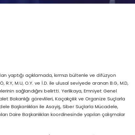
n yaptığı açıklamada, kırmızı bültenle ve difüzyon
R.Ö, R.Y, M.U, O.Y. ve İ.D. ile ulusal seviyede aranan B.G, M.D,
lerinin sağlandığını belirtti. Yerlikaya, Emniyet Genel
let Bakanlığı görevlileri, Kaçakçılık ve Organize Suçlarla
le Başkanlıkları ile Asayiş, Siber Suçlarla Mücadele,
rı Daire Başkanlıkları koordinesinde yapılan çalışmalar