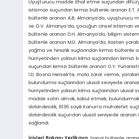
Uyuşturucu madde ithal etme suçundan difüzyon
istismarı suçundan kırmızı bültenle aranan E.
bültenle aranan A.B. Almanya’da, uyuşturucu m
ve Ö.V. Almanya’da, çocuğun cinsel istismarı ve 
bültenle aranan D.H. Almanya’da, bilişim sistemle
bültenle aranan M.D. Almanya’da, kasten yaralam
yağma ve hırsızlık suçlarından kırmızı bültenle a
hürriyetinden yoksun kılma suçlarından kırmızı
suçundan kırmızı bültenle aranan O.Y. Yunanis
İ.D. Bosna Hersek’te, mala zarar verme, yaralama
bulundurma suçlarından ulusal seviyede aranan 
hürriyetinden yoksun kılma suçlarından ulusal s
madde satın almak, kabul etmek, bulundurmak s
dolandırıcılık, 6136 sayılı Kanun’a muhalefet su
dolandırıcılık suçundan ulusal seviyede aranan
sağlandı.
İçişleri Bakanı Yerlikaya,
hangi bültenle aranırs