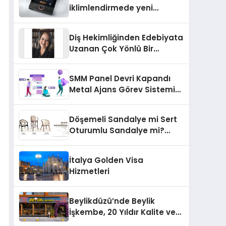
iklimlendirmede yeni
dönem: Madoka Plus
Türkiye’de
Diş Hekimliğinden Edebiyata
Uzanan Çok Yönlü Bir
Yaşam: Yeşim Şahin Yaman
SMM Panel Devri Kapandı
Metal Ajans Görev Sistemi
İle Tanışın
Döşemeli Sandalye mi Sert
Oturumlu Sandalye mi?
Hangisi Daha Konforlu?
İtalya Golden Visa
Hizmetleri
Beylikdüzü’nde Beylik
İşkembe, 20 Yıldır Kalite ve
Lezzetin Değişmeyen Adresi