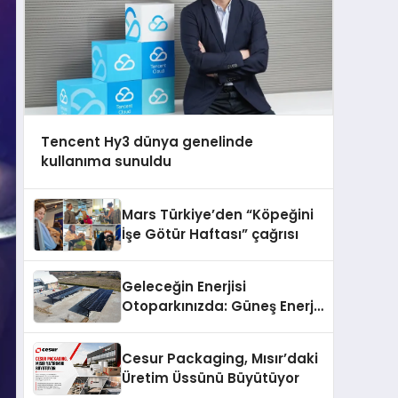
Tencent Hy3 dünya genelinde
kullanıma sunuldu
Mars Türkiye’den “Köpeğini
İşe Götür Haftası” çağrısı
Geleceğin Enerjisi
Otoparkınızda: Güneş Enerjili
Carport (Solar Otopark)
Nedir?
Cesur Packaging, Mısır’daki
Üretim Üssünü Büyütüyor