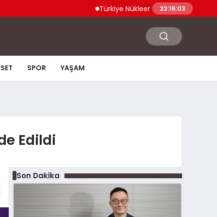
Türkiye Nükleer Bilim Olimpiyatı’na İlk Kez 
22:16:04
ASET
SPOR
YAŞAM
de Edildi
Son Dakika