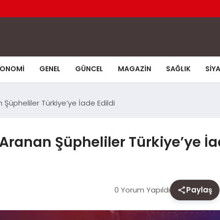
KONOMI
GENEL
GÜNCEL
MAGAZIN
SAĞLIK
SIY
n Şüpheliler Türkiye’ye İade Edildi
: Aranan Şüpheliler Türkiye’ye İa
0 Yorum Yapıldı
Paylaş