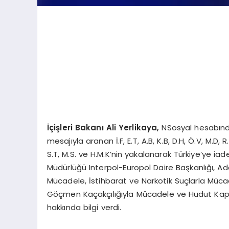
İçişleri Bakanı Ali Yerlikaya,
NSosyal hesabında
mesajıyla aranan İ.F, E.T, A.B, K.B, D.H, Ö.V, M.D, 
S.T, M.S. ve H.M.K’nin yakalanarak Türkiye’ye iade
Müdürlüğü Interpol-Europol Daire Başkanlığı, Ada
Mücadele, İstihbarat ve Narkotik Suçlarla Mücade
Göçmen Kaçakçılığıyla Mücadele ve Hudut Kapıla
hakkında bilgi verdi.