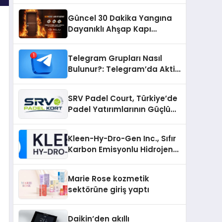
Güncel 30 Dakika Yangına
Dayanıklı Ahşap Kapı
Fiyatları
Telegram Grupları Nasıl
Bulunur?: Telegram’da Aktif
Topluluk Bulmanın Yolları
SRV Padel Court, Türkiye’de
Padel Yatırımlarının Güçlü
Markası Olmayı Sürdürüyor
Kleen-Hy-Dro-Gen Inc., Sıfır
Karbon Emisyonlu Hidrojen
Isıtma Teknolojisinde ISO ve
TSSA Düzenleyici Onaylarını
Marie Rose kozmetik
Aldı
sektörüne giriş yaptı
Daikin’den akıllı