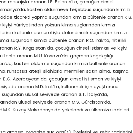
 mesajıyla aranan İ.F. Belarus’ta, çocuğun cinsel
T. Almanya’da, kasten öldürmeye teşebbüs suçundan kırmızı
adde ticareti yapma suçundan kırmızı bültenle aranan K.B.
kişiyi hürriyetinden yoksun kılma suçlarından kırmızı
rinin kullanılması suretiyle dolandırıcılık suçundan kırmızı
a suçundan kırmızı bültenle aranan R.Ö. Irak’ta, nitelikli
ranan R.Y. Kırgızistan’da, çocuğun cinsel istismarı ve kişiyi
 bültenle aranan M.U. Kosova’da, göçmen kaçakçılığı
tan’da, kasten öldürme suçundan kırmızı bültenle aranan
, ruhsatsız ateşli silahlarla mermileri satın alma, taşıma,
B.G. Azerbaycan’da, çocuğun cinsel istismarı ve kişiyi
eviyede aranan M.D. Irak’ta, kullanmak için uyuşturucu
uçundan ulusal seviyede aranan S.T. İtalya’da,
çlarından ulusal seviyede aranan M.S. Gürcistan’da,
 H.M.K. Kuzey Makedonya’da yakalandı ve ülkemize iadeleri
a aransın, organize suç örgütü üyelerini ve zehir tacirlerini