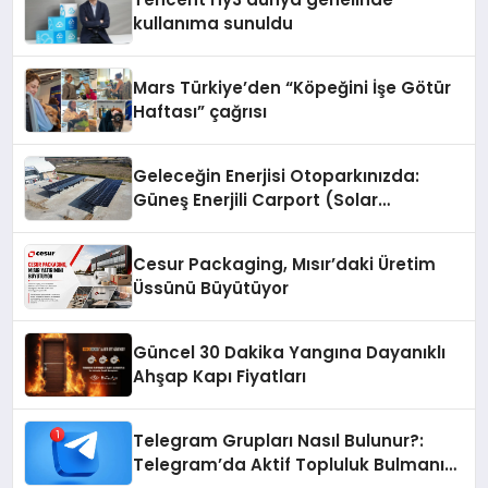
kullanıma sunuldu
Mars Türkiye’den “Köpeğini İşe Götür
Haftası” çağrısı
Geleceğin Enerjisi Otoparkınızda:
Güneş Enerjili Carport (Solar
Otopark) Nedir?
Cesur Packaging, Mısır’daki Üretim
Üssünü Büyütüyor
Güncel 30 Dakika Yangına Dayanıklı
Ahşap Kapı Fiyatları
Telegram Grupları Nasıl Bulunur?:
Telegram’da Aktif Topluluk Bulmanın