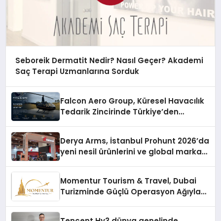
Seboreik Dermatit Nedir? Nasıl Geçer? Akademi
Saç Terapi Uzmanlarına Sorduk
Falcon Aero Group, Küresel Havacılık
Tedarik Zincirinde Türkiye’den
Dünyaya Açılıyor
Derya Arms, İstanbul Prohunt 2026’da
yeni nesil ürünlerini ve global marka
vizyonunu sergiledi
Momentur Tourism & Travel, Dubai
Turizminde Güçlü Operasyon Ağıyla
Fark Yaratıyor
Tencent Hy3 dünya genelinde