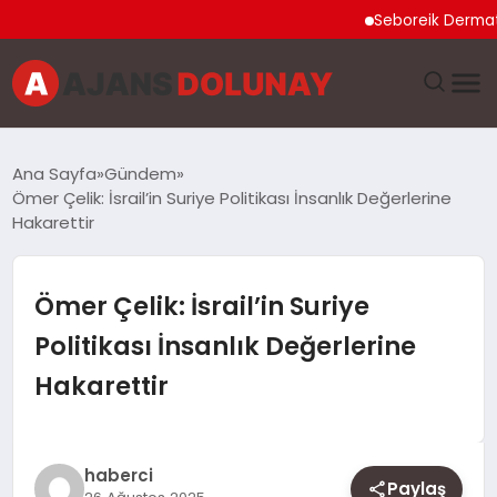
Seboreik Dermatit Ne
DÜNYA
Ana Sayfa
Gündem
Ömer Çelik: İsrail’in Suriye Politikası İnsanlık Değerlerine
EĞITIM
Hakarettir
EKONOMI
Ömer Çelik: İsrail’in Suriye
GENEL
Politikası İnsanlık Değerlerine
Hakarettir
GÜNCEL
MAGAZIN
haberci
Paylaş