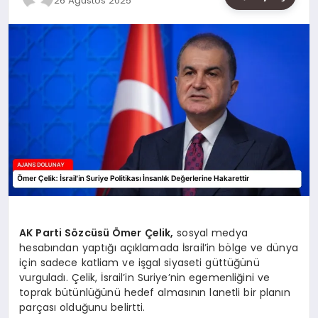
26 Ağustos 2025
SAĞLIK
SIYASET
SPOR
YAŞAM
AK Parti Sözcüsü Ömer Çelik,
sosyal medya
hesabından yaptığı açıklamada İsrail’in bölge ve dünya
için sadece katliam ve işgal siyaseti güttüğünü
vurguladı. Çelik, İsrail’in Suriye’nin egemenliğini ve
toprak bütünlüğünü hedef almasının lanetli bir planın
parçası olduğunu belirtti.