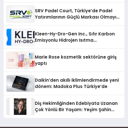
Yolları
SRV Padel Court, Türkiye’de Padel
Yatırımlarının Güçlü Markası Olmayı
Sürdürüyor
Kleen-Hy-Dro-Gen Inc., Sıfır Karbon
Emisyonlu Hidrojen Isıtma
Teknolojisinde ISO ve TSSA
Düzenleyici Onaylarını Aldı
Marie Rose kozmetik sektörüne giriş
yaptı
Daikin’den akıllı iklimlendirmede yeni
dönem: Madoka Plus Türkiye’de
Diş Hekimliğinden Edebiyata Uzanan
Çok Yönlü Bir Yaşam: Yeşim Şahin
Yaman