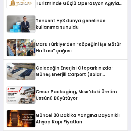
Turizminde Güçlü Operasyon Ağıyla
Fark Yaratıyor
Tencent Hy3 dünya genelinde
kullanıma sunuldu
Mars Türkiye’den “Köpeğini İşe Götür
Haftası” çağrısı
Geleceğin Enerjisi Otoparkınızda:
Güneş Enerjili Carport (Solar
Otopark) Nedir?
Cesur Packaging, Mısır’daki Üretim
Üssünü Büyütüyor
Güncel 30 Dakika Yangına Dayanıklı
Ahşap Kapı Fiyatları