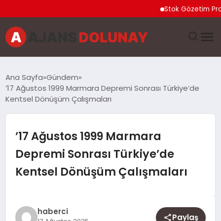
Stok Gözetim Programı 
DÜNYA
Ana Sayfa
Gündem
’17 Ağustos 1999 Marmara Depremi Sonrası Türkiye’de
EĞITIM
Kentsel Dönüşüm Çalışmaları
EKONOMI
’17 Ağustos 1999 Marmara
GENEL
Depremi Sonrası Türkiye’de
Kentsel Dönüşüm Çalışmaları
GÜNCEL
MAGAZIN
haberci
Paylaş