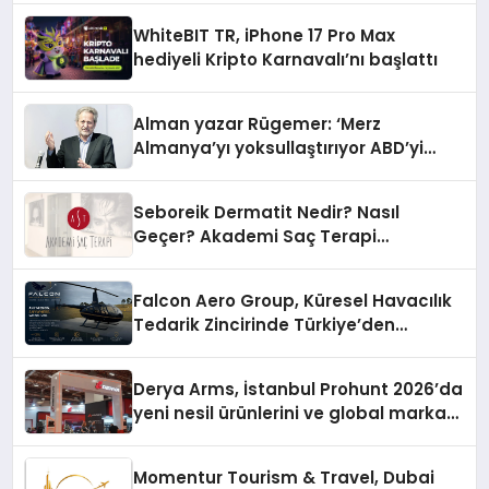
WhiteBIT TR, iPhone 17 Pro Max
hediyeli Kripto Karnavalı’nı başlattı
Alman yazar Rügemer: ‘Merz
Almanya’yı yoksullaştırıyor ABD’yi
zenginleştiriyor’
Seboreik Dermatit Nedir? Nasıl
Geçer? Akademi Saç Terapi
Uzmanlarına Sorduk
Falcon Aero Group, Küresel Havacılık
Tedarik Zincirinde Türkiye’den
Dünyaya Açılıyor
Derya Arms, İstanbul Prohunt 2026’da
yeni nesil ürünlerini ve global marka
vizyonunu sergiledi
Momentur Tourism & Travel, Dubai