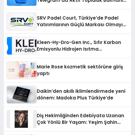
Telegram’da Aktif Topluluk Bulmanın
Yolları
SRV Padel Court, Türkiye’de Padel
Yatırımlarının Güçlü Markası Olmayı
Sürdürüyor
Kleen-Hy-Dro-Gen Inc., Sıfır Karbon
Emisyonlu Hidrojen Isıtma
Teknolojisinde ISO ve TSSA
Düzenleyici Onaylarını Aldı
Marie Rose kozmetik sektörüne giriş
yaptı
Daikin’den akıllı iklimlendirmede yeni
dönem: Madoka Plus Türkiye’de
Diş Hekimliğinden Edebiyata Uzanan
Çok Yönlü Bir Yaşam: Yeşim Şahin
Yaman