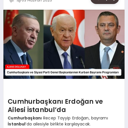
03 Haziran 2025
SAĞLIK
SIYASET
SPOR
YAŞAM
Cumhurbaşkanı Erdoğan ve
Ailesi İstanbul’da
Cumhurbaşkanı
Recep Tayyip Erdoğan, bayramı
İstanbul
‘da ailesiyle birlikte karşılayacak.