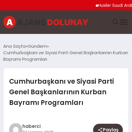
Husiler Suudi Arabistan
DÜNYA
Ana Sayfa
Gündem
Cumhurbaşkanı ve Siyasi Parti Genel Başkanlarının Kurban
EĞITIM
Bayramı Programları
EKONOMI
Cumhurbaşkanı ve Siyasi Parti
GENEL
Genel Başkanlarının Kurban
Bayramı Programları
GÜNCEL
MAGAZIN
haberci
Paylaş