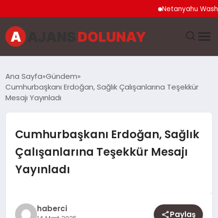
Netanyahu Washington
DÜNYA
Ana Sayfa
Gündem
Cumhurbaşkanı Erdoğan, Sağlık Çalışanlarına Teşekkür
EĞITIM
Mesajı Yayınladı
EKONOMI
Cumhurbaşkanı Erdoğan, Sağlık
GENEL
Çalışanlarına Teşekkür Mesajı
Yayınladı
GÜNCEL
MAGAZIN
haberci
Paylaş