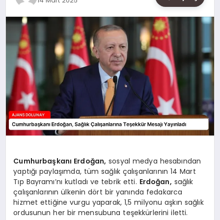
14 Mart 2025
SAĞLIK
SIYASET
SPOR
YAŞAM
Cumhurbaşkanı Erdoğan,
sosyal medya hesabından
yaptığı paylaşımda, tüm sağlık çalışanlarının 14 Mart
Tıp Bayramı’nı kutladı ve tebrik etti.
Erdoğan,
sağlık
çalışanlarının ülkenin dört bir yanında fedakarca
hizmet ettiğine vurgu yaparak, 1,5 milyonu aşkın sağlık
ordusunun her bir mensubuna teşekkürlerini iletti.