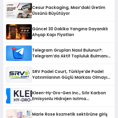
Cesur Packaging, Mısır’daki Üretim
Üssünü Büyütüyor
Güncel 30 Dakika Yangına Dayanıklı
Ahşap Kapı Fiyatları
Telegram Grupları Nasıl Bulunur?:
Telegram’da Aktif Topluluk Bulmanın
Yolları
SRV Padel Court, Türkiye’de Padel
Yatırımlarının Güçlü Markası Olmayı
Sürdürüyor
Kleen-Hy-Dro-Gen Inc., Sıfır Karbon
Emisyonlu Hidrojen Isıtma
Teknolojisinde ISO ve TSSA
Düzenleyici Onaylarını Aldı
Marie Rose kozmetik sektörüne giriş