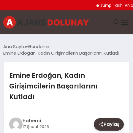
Trump Tarihi Anlaşma 
DÜNYA
Ana Sayfa
Gündem
Emine Erdoğan, Kadın Girişimcilerin Başarılarını Kutladı
EĞITIM
EKONOMI
Emine Erdoğan, Kadın
Girişimcilerin Başarılarını
GENEL
Kutladı
GÜNCEL
MAGAZIN
haberci
Paylaş
17 Şubat 2025