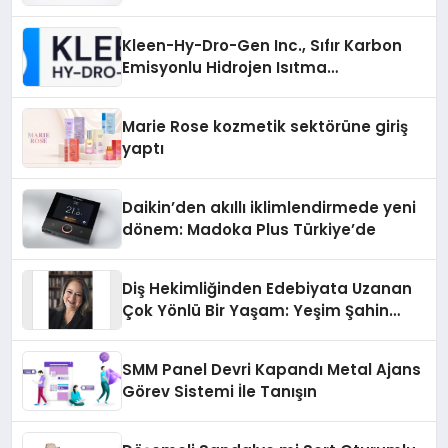
Sürdürüyor
Kleen-Hy-Dro-Gen Inc., Sıfır Karbon
Emisyonlu Hidrojen Isıtma
Teknolojisinde ISO ve TSSA
Düzenleyici Onaylarını Aldı
Marie Rose kozmetik sektörüne giriş
yaptı
Daikin’den akıllı iklimlendirmede yeni
dönem: Madoka Plus Türkiye’de
Diş Hekimliğinden Edebiyata Uzanan
Çok Yönlü Bir Yaşam: Yeşim Şahin
Yaman
SMM Panel Devri Kapandı Metal Ajans
Görev Sistemi İle Tanışın