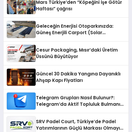
Mars Türkiye’den “Köpeğini İşe Götür
Haftası” çağrısı
Geleceğin Enerjisi Otoparkınızda:
Güneş Enerjili Carport (Solar
Otopark) Nedir?
Cesur Packaging, Mısır’daki Üretim
Üssünü Büyütüyor
Güncel 30 Dakika Yangına Dayanıklı
Ahşap Kapı Fiyatları
Telegram Grupları Nasıl Bulunur?:
Telegram’da Aktif Topluluk Bulmanın
Yolları
SRV Padel Court, Türkiye’de Padel
Yatırımlarının Güçlü Markası Olmayı