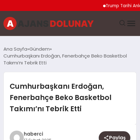
Trump Tarihi Anlaşma
DÜNYA
Ana Sayfa
Gündem
Cumhurbaşkanı Erdoğan, Fenerbahçe Beko Basketbol
EĞITIM
Takımı’nı Tebrik Etti
EKONOMI
Cumhurbaşkanı Erdoğan,
GENEL
Fenerbahçe Beko Basketbol
Takımı’nı Tebrik Etti
GÜNCEL
MAGAZIN
haberci
Paylaş