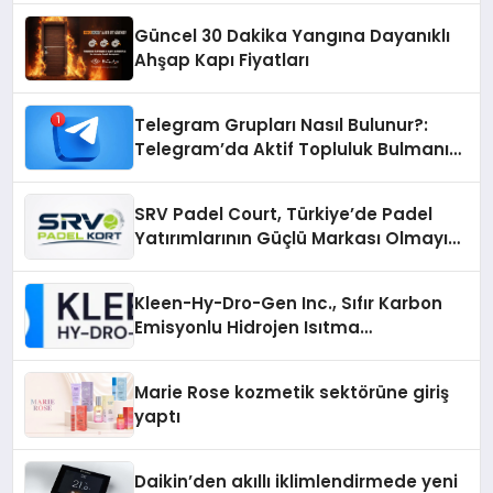
Güncel 30 Dakika Yangına Dayanıklı
Ahşap Kapı Fiyatları
Telegram Grupları Nasıl Bulunur?:
Telegram’da Aktif Topluluk Bulmanın
Yolları
SRV Padel Court, Türkiye’de Padel
Yatırımlarının Güçlü Markası Olmayı
Sürdürüyor
Kleen-Hy-Dro-Gen Inc., Sıfır Karbon
Emisyonlu Hidrojen Isıtma
Teknolojisinde ISO ve TSSA
Düzenleyici Onaylarını Aldı
Marie Rose kozmetik sektörüne giriş
yaptı
Daikin’den akıllı iklimlendirmede yeni