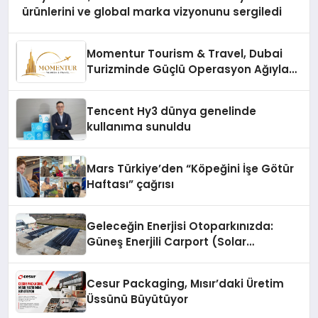
ürünlerini ve global marka vizyonunu sergiledi
Momentur Tourism & Travel, Dubai
Turizminde Güçlü Operasyon Ağıyla
Fark Yaratıyor
Tencent Hy3 dünya genelinde
kullanıma sunuldu
Mars Türkiye’den “Köpeğini İşe Götür
Haftası” çağrısı
Geleceğin Enerjisi Otoparkınızda:
Güneş Enerjili Carport (Solar
Otopark) Nedir?
Cesur Packaging, Mısır’daki Üretim
Üssünü Büyütüyor