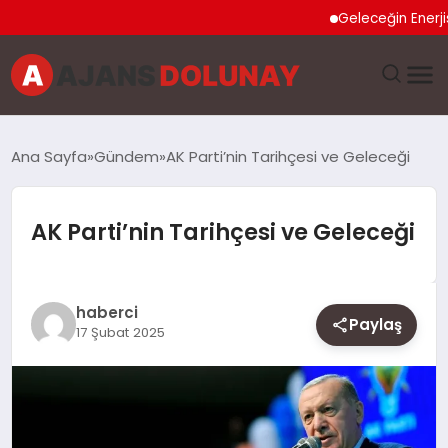
Geleceğin Enerjisi Ot
DÜNYA
Ana Sayfa
Gündem
AK Parti’nin Tarihçesi ve Geleceği
EĞITIM
AK Parti’nin Tarihçesi ve Geleceği
EKONOMI
GENEL
haberci
Paylaş
17 Şubat 2025
GÜNCEL
MAGAZIN