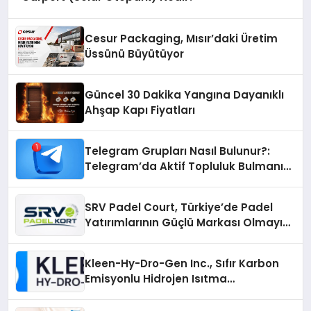
Cesur Packaging, Mısır’daki Üretim
Üssünü Büyütüyor
Güncel 30 Dakika Yangına Dayanıklı
Ahşap Kapı Fiyatları
Telegram Grupları Nasıl Bulunur?:
Telegram’da Aktif Topluluk Bulmanın
Yolları
SRV Padel Court, Türkiye’de Padel
Yatırımlarının Güçlü Markası Olmayı
Sürdürüyor
Kleen-Hy-Dro-Gen Inc., Sıfır Karbon
Emisyonlu Hidrojen Isıtma
Teknolojisinde ISO ve TSSA
Düzenleyici Onaylarını Aldı