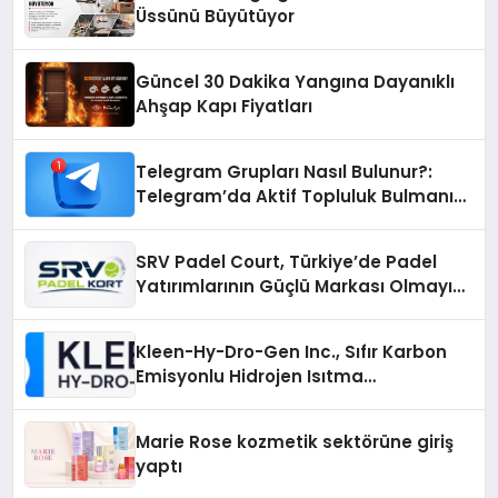
Üssünü Büyütüyor
Güncel 30 Dakika Yangına Dayanıklı
Ahşap Kapı Fiyatları
Telegram Grupları Nasıl Bulunur?:
Telegram’da Aktif Topluluk Bulmanın
Yolları
SRV Padel Court, Türkiye’de Padel
Yatırımlarının Güçlü Markası Olmayı
Sürdürüyor
Kleen-Hy-Dro-Gen Inc., Sıfır Karbon
Emisyonlu Hidrojen Isıtma
Teknolojisinde ISO ve TSSA
Düzenleyici Onaylarını Aldı
Marie Rose kozmetik sektörüne giriş
yaptı