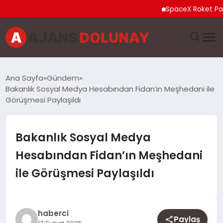
SpaceX Roket Parçası A
DÜNYA
Ana Sayfa
Gündem
Bakanlık Sosyal Medya Hesabından Fidan’ın Meşhedani ile
EĞITIM
Görüşmesi Paylaşıldı
EKONOMI
Bakanlık Sosyal Medya
GENEL
Hesabından Fidan’ın Meşhedani
ile Görüşmesi Paylaşıldı
GÜNCEL
MAGAZIN
haberci
Paylaş