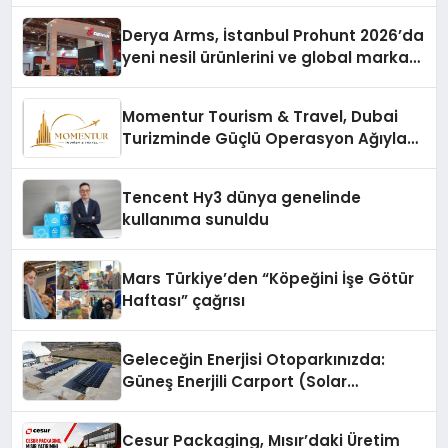
Derya Arms, İstanbul Prohunt 2026’da
yeni nesil ürünlerini ve global marka
vizyonunu sergiledi
Momentur Tourism & Travel, Dubai
Turizminde Güçlü Operasyon Ağıyla
Fark Yaratıyor
Tencent Hy3 dünya genelinde
kullanıma sunuldu
Mars Türkiye’den “Köpeğini İşe Götür
Haftası” çağrısı
Geleceğin Enerjisi Otoparkınızda:
Güneş Enerjili Carport (Solar
Otopark) Nedir?
Cesur Packaging, Mısır’daki Üretim