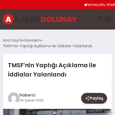
Netanyahu Washington
DÜNYA
Ana Sayfa
Gündem
TMSF’nin Yaptığı Açıklama ile İddialar Yalanlandı
EĞITIM
EKONOMI
TMSF’nin Yaptığı Açıklama ile
İddialar Yalanlandı
GENEL
GÜNCEL
haberci
Paylaş
08 Şubat 2025
MAGAZIN