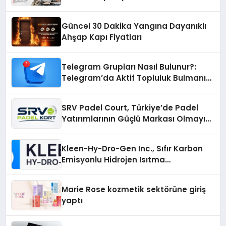
Güncel 30 Dakika Yangına Dayanıklı
Ahşap Kapı Fiyatları
Telegram Grupları Nasıl Bulunur?:
Telegram’da Aktif Topluluk Bulmanın
Yolları
SRV Padel Court, Türkiye’de Padel
Yatırımlarının Güçlü Markası Olmayı
Sürdürüyor
Kleen-Hy-Dro-Gen Inc., Sıfır Karbon
Emisyonlu Hidrojen Isıtma
Teknolojisinde ISO ve TSSA
Düzenleyici Onaylarını Aldı
Marie Rose kozmetik sektörüne giriş
yaptı