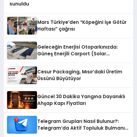
sunuldu
Mars Türkiye’den “Köpeğini İşe Götür
Haftası” çağrısı
Geleceğin Enerjisi Otoparkınızda:
Güneş Enerjili Carport (Solar
Otopark) Nedir?
Cesur Packaging, Mısır’daki Üretim
Üssünü Büyütüyor
Güncel 30 Dakika Yangına Dayanıklı
Ahşap Kapı Fiyatları
Telegram Grupları Nasıl Bulunur?:
Telegram’da Aktif Topluluk Bulmanın
Yolları