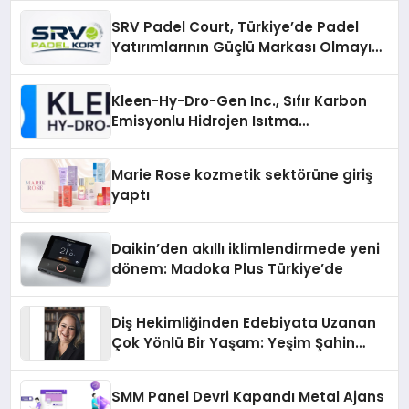
SRV Padel Court, Türkiye’de Padel
Yatırımlarının Güçlü Markası Olmayı
Sürdürüyor
Kleen-Hy-Dro-Gen Inc., Sıfır Karbon
Emisyonlu Hidrojen Isıtma
Teknolojisinde ISO ve TSSA
Düzenleyici Onaylarını Aldı
Marie Rose kozmetik sektörüne giriş
yaptı
Daikin’den akıllı iklimlendirmede yeni
dönem: Madoka Plus Türkiye’de
Diş Hekimliğinden Edebiyata Uzanan
Çok Yönlü Bir Yaşam: Yeşim Şahin
Yaman
SMM Panel Devri Kapandı Metal Ajans