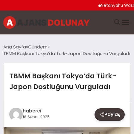
Netanyahu Washington
DÜNYA
Ana Sayfa
Gündem
TBMM Başkanı Tokyo’da Türk-Japon Dostluğunu Vurguladı
EĞITIM
EKONOMI
TBMM Başkanı Tokyo’da Türk-
Japon Dostluğunu Vurguladı
GENEL
GÜNCEL
haberci
Paylaş
16 Şubat 2025
MAGAZIN