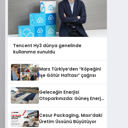
Tencent Hy3 dünya genelinde
kullanıma sunuldu
Mars Türkiye’den “Köpeğini
İşe Götür Haftası” çağrısı
Geleceğin Enerjisi
Otoparkınızda: Güneş Enerjili
Carport (Solar Otopark)
Nedir?
Cesur Packaging, Mısır’daki
Üretim Üssünü Büyütüyor