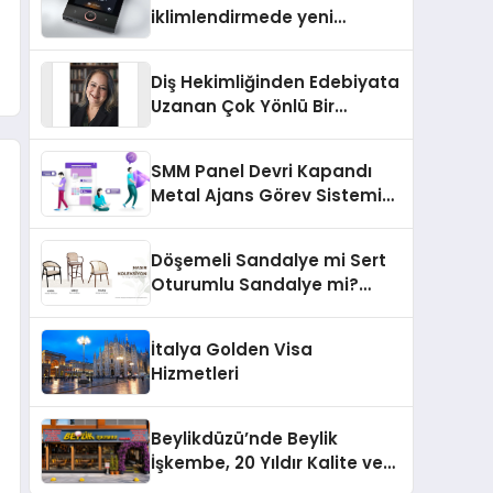
iklimlendirmede yeni
dönem: Madoka Plus
Türkiye’de
Diş Hekimliğinden Edebiyata
Uzanan Çok Yönlü Bir
Yaşam: Yeşim Şahin Yaman
SMM Panel Devri Kapandı
Metal Ajans Görev Sistemi
İle Tanışın
Döşemeli Sandalye mi Sert
Oturumlu Sandalye mi?
Hangisi Daha Konforlu?
İtalya Golden Visa
Hizmetleri
Beylikdüzü’nde Beylik
İşkembe, 20 Yıldır Kalite ve
Lezzetin Değişmeyen Adresi