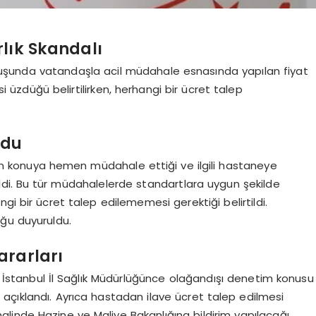
lık Skandalı
uruluşunda vatandaşla acil müdahale esnasında yapılan fiyat
esi üzdüğü belirtilirken, herhangi bir ücret talep
ldu
’nün konuya hemen müdahale ettiği ve ilgili hastaneye
ldi. Bu tür müdahalelerde standartlara uygun şekilde
gi bir ücret talep edilememesi gerektiği belirtildi.
duğu duyuruldu.
ararları
, İstanbul İl Sağlık Müdürlüğünce olağandışı denetim konusu
açıklandı. Ayrıca hastadan ilave ücret talep edilmesi
inde Hazine ve Maliye Bakanlığına bildirim yapılacağı