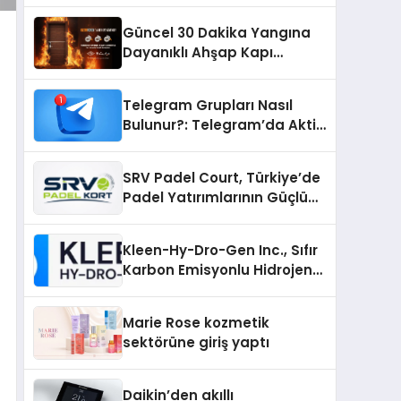
Güncel 30 Dakika Yangına
Dayanıklı Ahşap Kapı
Fiyatları
Telegram Grupları Nasıl
Bulunur?: Telegram’da Aktif
Topluluk Bulmanın Yolları
SRV Padel Court, Türkiye’de
Padel Yatırımlarının Güçlü
Markası Olmayı Sürdürüyor
Kleen-Hy-Dro-Gen Inc., Sıfır
Karbon Emisyonlu Hidrojen
Isıtma Teknolojisinde ISO ve
TSSA Düzenleyici Onaylarını
Marie Rose kozmetik
Aldı
sektörüne giriş yaptı
Daikin’den akıllı