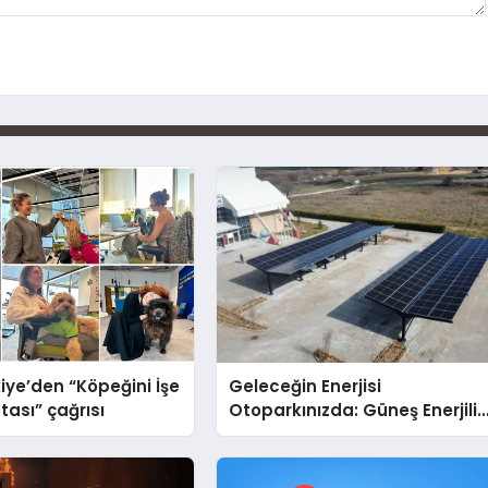
iye’den “Köpeğini İşe
Geleceğin Enerjisi
tası” çağrısı
Otoparkınızda: Güneş Enerjili
Carport (Solar Otopark)
Nedir?