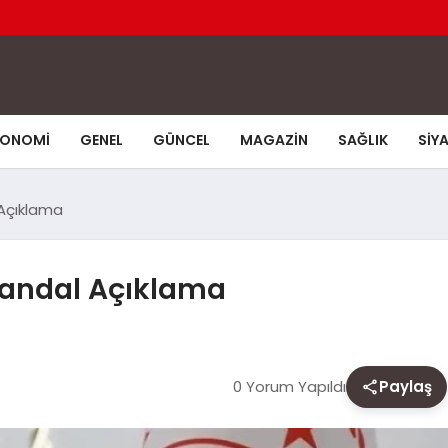
KONOMI
GENEL
GÜNCEL
MAGAZIN
SAĞLIK
SIY
 Açıklama
kandal Açıklama
0 Yorum Yapıldı
Paylaş