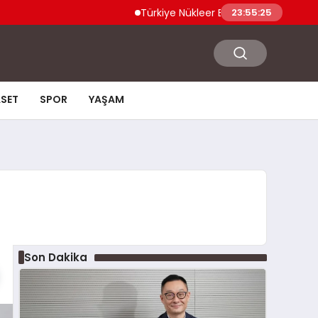
Türkiye Nükleer Bilim Olimpiyatı’na İlk Kez K
23:55:26
ASET
SPOR
YAŞAM
Son Dakika