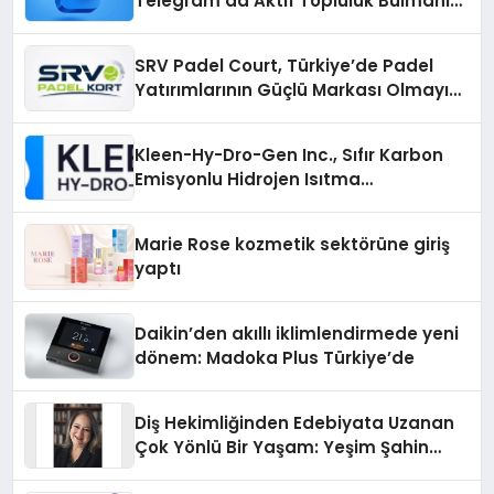
Telegram’da Aktif Topluluk Bulmanın
Yolları
SRV Padel Court, Türkiye’de Padel
Yatırımlarının Güçlü Markası Olmayı
Sürdürüyor
Kleen-Hy-Dro-Gen Inc., Sıfır Karbon
Emisyonlu Hidrojen Isıtma
Teknolojisinde ISO ve TSSA
Düzenleyici Onaylarını Aldı
Marie Rose kozmetik sektörüne giriş
yaptı
Daikin’den akıllı iklimlendirmede yeni
dönem: Madoka Plus Türkiye’de
Diş Hekimliğinden Edebiyata Uzanan
Çok Yönlü Bir Yaşam: Yeşim Şahin
Yaman