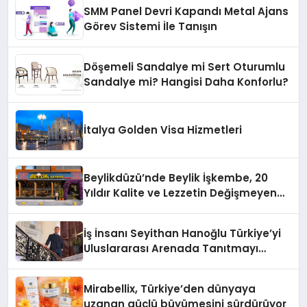
SMM Panel Devri Kapandı Metal Ajans
Görev Sistemi İle Tanışın
Döşemeli Sandalye mi Sert Oturumlu
Sandalye mi? Hangisi Daha Konforlu?
İtalya Golden Visa Hizmetleri
Beylikdüzü’nde Beylik İşkembe, 20
Yıldır Kalite ve Lezzetin Değişmeyen
Adresi
İş İnsanı Seyithan Hanoğlu Türkiye’yi
Uluslararası Arenada Tanıtmayı
Hedefliyor
Mirabellix, Türkiye’den dünyaya
uzanan güçlü büyümesini sürdürüyor