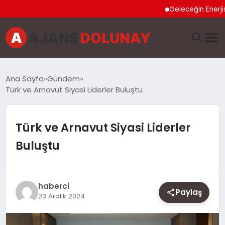
Geleceğin Enerjisi Ot
DÜNYA
Ana Sayfa
Gündem
Türk ve Arnavut Siyasi Liderler Buluştu
EĞITIM
EKONOMI
Türk ve Arnavut Siyasi Liderler
Buluştu
GENEL
GÜNCEL
haberci
Paylaş
23 Aralık 2024
MAGAZIN