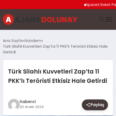
SpaceX Roket Parçası A
DÜNYA
Ana Sayfa
Gündem
Türk Silahlı Kuvvetleri Zap’ta 11 PKK’lı Teröristi Etkisiz Hale
EĞITIM
Getirdi
EKONOMI
Türk Silahlı Kuvvetleri Zap’ta 11
GENEL
PKK’lı Teröristi Etkisiz Hale Getirdi
GÜNCEL
haberci
MAGAZIN
Paylaş
20 Aralık 2024