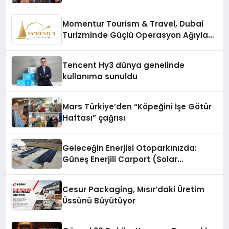
vizyonunu sergiledi
Momentur Tourism & Travel, Dubai
Turizminde Güçlü Operasyon Ağıyla
Fark Yaratıyor
Tencent Hy3 dünya genelinde
kullanıma sunuldu
Mars Türkiye’den “Köpeğini İşe Götür
Haftası” çağrısı
Geleceğin Enerjisi Otoparkınızda:
Güneş Enerjili Carport (Solar
Otopark) Nedir?
Cesur Packaging, Mısır’daki Üretim
Üssünü Büyütüyor