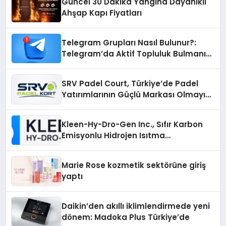
Güncel 30 Dakika Yangına Dayanıklı
Ahşap Kapı Fiyatları
Telegram Grupları Nasıl Bulunur?:
Telegram’da Aktif Topluluk Bulmanın
Yolları
SRV Padel Court, Türkiye’de Padel
Yatırımlarının Güçlü Markası Olmayı
Sürdürüyor
Kleen-Hy-Dro-Gen Inc., Sıfır Karbon
Emisyonlu Hidrojen Isıtma
Teknolojisinde ISO ve TSSA
Düzenleyici Onaylarını Aldı
Marie Rose kozmetik sektörüne giriş
yaptı
Daikin’den akıllı iklimlendirmede yeni
dönem: Madoka Plus Türkiye’de