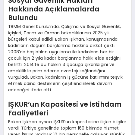
Sosyal Güvenlik Hakları
Hakkında Açıklamalarda
Bulundu
TBMM Genel Kurulu’nda, Çalışma ve Sosyal Güvenlik,
İçişleri, Tarım ve Orman bakanlıklarının 2025 yılı
bütçeleri kabul edildi. Bakan Işıkhan, konuşmasında
kadınların doğum borçlanma hakkına dikkat çekti.
2008’de başlatılan uygulama ile kadınların her bir
çocuk için 2 yıla kadar borçlanma hakkı elde ettiğini
belirtti. 2014’te bu hakkın 3 çocuğa çıkarıldığını ve
emeklilikte prim ödeme avantajı sağlandığını
vurguladı. Bakan, kadınların iş gücüne katılımını teşvik
etmek adına desteklerin çeşitlendirilerek devam
edeceğini ifade etti.
İŞKUR’un Kapasitesi ve İstihdam
Faaliyetleri
Bakan Işıkhan ayrıca İŞKUR’un kapasitesine ilişkin bilgiler
verdi. Türkiye genelinde toplam 160 birimde hizmet
veren İŞKUR, yaklaşık 10 bin personelle çalışıyor. Günlük