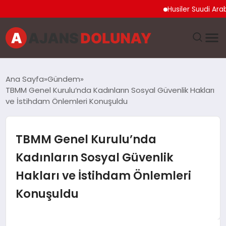
Husiler Suudi Arabistan
DÜNYA
Ana Sayfa
Gündem
TBMM Genel Kurulu’nda Kadınların Sosyal Güvenlik Hakları
EĞITIM
ve İstihdam Önlemleri Konuşuldu
EKONOMI
TBMM Genel Kurulu’nda
GENEL
Kadınların Sosyal Güvenlik
Hakları ve İstihdam Önlemleri
GÜNCEL
Konuşuldu
MAGAZIN