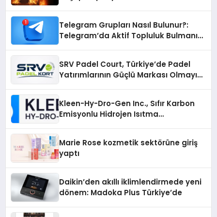
Telegram Grupları Nasıl Bulunur?:
Telegram’da Aktif Topluluk Bulmanın
Yolları
SRV Padel Court, Türkiye’de Padel
Yatırımlarının Güçlü Markası Olmayı
Sürdürüyor
Kleen-Hy-Dro-Gen Inc., Sıfır Karbon
Emisyonlu Hidrojen Isıtma
Teknolojisinde ISO ve TSSA
Düzenleyici Onaylarını Aldı
Marie Rose kozmetik sektörüne giriş
yaptı
Daikin’den akıllı iklimlendirmede yeni
dönem: Madoka Plus Türkiye’de