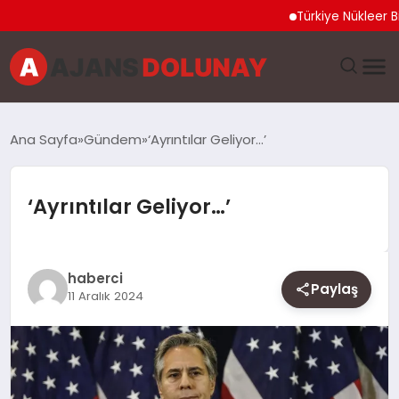
Türkiye Nükleer Bilim Ol
DÜNYA
Ana Sayfa
Gündem
‘Ayrıntılar Geliyor…’
EĞITIM
‘Ayrıntılar Geliyor…’
EKONOMI
GENEL
haberci
Paylaş
11 Aralık 2024
GÜNCEL
MAGAZIN