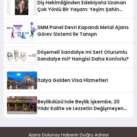
Diş Hekimliğinden Edebiyata Uzanan
Çok Yönlü Bir Yaşam: Yeşim Şahin
Yaman
SMM Panel Devri Kapandı Metal Ajans
Görev Sistemi İle Tanışın
Döşemeli Sandalye mi Sert Oturumlu
Sandalye mi? Hangisi Daha Konforlu?
İtalya Golden Visa Hizmetleri
Beylikdüzü’nde Beylik İşkembe, 20
Yıldır Kalite ve Lezzetin Değişmeyen
Adresi
Ajans Dolunay Haberin Doğru Adresi