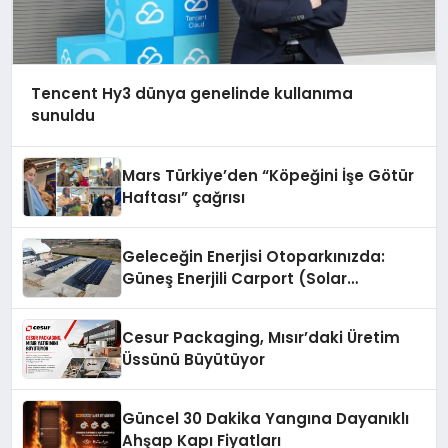
Tencent Hy3 dünya genelinde kullanıma
sunuldu
Mars Türkiye’den “Köpeğini İşe Götür
Haftası” çağrısı
Geleceğin Enerjisi Otoparkınızda:
Güneş Enerjili Carport (Solar
Otopark) Nedir?
Cesur Packaging, Mısır’daki Üretim
Üssünü Büyütüyor
Güncel 30 Dakika Yangına Dayanıklı
Ahşap Kapı Fiyatları