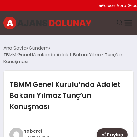
Falcon Aero Group, Kür
DÜNYA
Ana Sayfa
Gündem
TBMM Genel Kurulu’nda Adalet Bakanı Yılmaz Tunç’un
EĞITIM
Konuşması
EKONOMI
TBMM Genel Kurulu’nda Adalet
GENEL
Bakanı Yılmaz Tunç’un
Konuşması
GÜNCEL
MAGAZIN
haberci
Paylaş