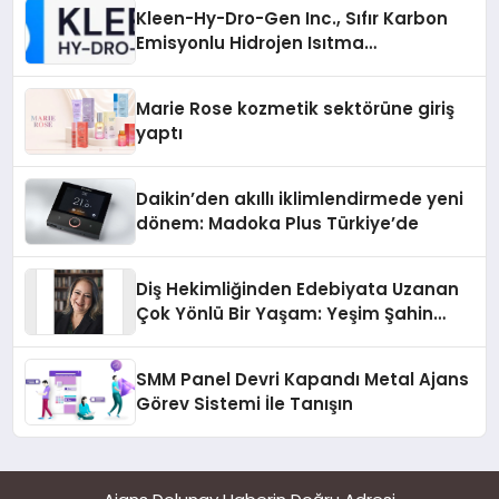
Kleen-Hy-Dro-Gen Inc., Sıfır Karbon
Emisyonlu Hidrojen Isıtma
Teknolojisinde ISO ve TSSA
Düzenleyici Onaylarını Aldı
Marie Rose kozmetik sektörüne giriş
yaptı
Daikin’den akıllı iklimlendirmede yeni
dönem: Madoka Plus Türkiye’de
Diş Hekimliğinden Edebiyata Uzanan
Çok Yönlü Bir Yaşam: Yeşim Şahin
Yaman
SMM Panel Devri Kapandı Metal Ajans
Görev Sistemi İle Tanışın