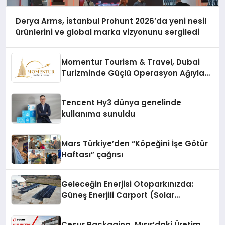
Derya Arms, İstanbul Prohunt 2026’da yeni nesil
ürünlerini ve global marka vizyonunu sergiledi
Momentur Tourism & Travel, Dubai
Turizminde Güçlü Operasyon Ağıyla
Fark Yaratıyor
Tencent Hy3 dünya genelinde
kullanıma sunuldu
Mars Türkiye’den “Köpeğini İşe Götür
Haftası” çağrısı
Geleceğin Enerjisi Otoparkınızda:
Güneş Enerjili Carport (Solar
Otopark) Nedir?
Cesur Packaging, Mısır’daki Üretim