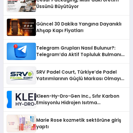
Üssünü Büyütüyor
Güncel 30 Dakika Yangına Dayanıklı
Ahşap Kapı Fiyatları
Telegram Grupları Nasıl Bulunur?:
Telegram’da Aktif Topluluk Bulmanın
Yolları
SRV Padel Court, Türkiye’de Padel
Yatırımlarının Güçlü Markası Olmayı
Sürdürüyor
Kleen-Hy-Dro-Gen Inc., Sıfır Karbon
Emisyonlu Hidrojen Isıtma
Teknolojisinde ISO ve TSSA
Düzenleyici Onaylarını Aldı
Marie Rose kozmetik sektörüne giriş
yaptı