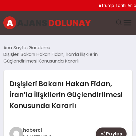
Trump Tarihi Anlaşma 
DÜNYA
Ana Sayfa
Gündem
Dışişleri Bakanı Hakan Fidan, İran’la İlişkilerin
EĞITIM
Güçlendirilmesi Konusunda Kararlı
EKONOMI
Dışişleri Bakanı Hakan Fidan,
GENEL
İran’la İlişkilerin Güçlendirilmesi
Konusunda Kararlı
GÜNCEL
MAGAZIN
haberci
Paylaş