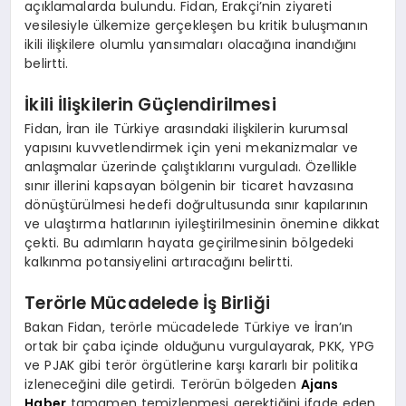
açıklamalarda bulundu. Fidan, Erakçi’nin ziyareti
vesilesiyle ülkemize gerçekleşen bu kritik buluşmanın
ikili ilişkilere olumlu yansımaları olacağına inandığını
belirtti.
İkili İlişkilerin Güçlendirilmesi
Fidan, İran ile Türkiye arasındaki ilişkilerin kurumsal
yapısını kuvvetlendirmek için yeni mekanizmalar ve
anlaşmalar üzerinde çalıştıklarını vurguladı. Özellikle
sınır illerini kapsayan bölgenin bir ticaret havzasına
dönüştürülmesi hedefi doğrultusunda sınır kapılarının
ve ulaştırma hatlarının iyileştirilmesinin önemine dikkat
çekti. Bu adımların hayata geçirilmesinin bölgedeki
kalkınma potansiyelini artıracağını belirtti.
Terörle Mücadelede İş Birliği
Bakan Fidan, terörle mücadelede Türkiye ve İran’ın
ortak bir çaba içinde olduğunu vurgulayarak, PKK, YPG
ve PJAK gibi terör örgütlerine karşı kararlı bir politika
izleneceğini dile getirdi. Terörün bölgeden
Ajans
Haber
tamamen temizlenmesi gerektiğini ifade eden