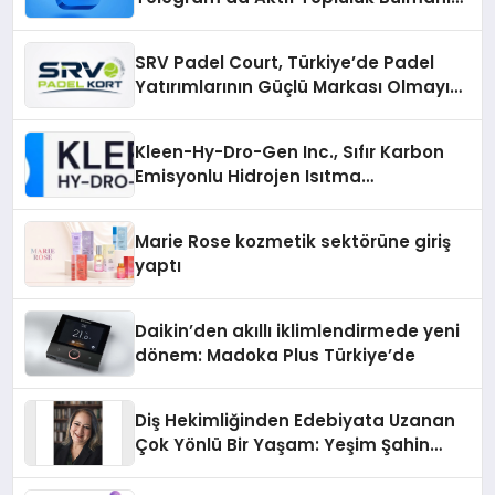
Yolları
SRV Padel Court, Türkiye’de Padel
Yatırımlarının Güçlü Markası Olmayı
Sürdürüyor
Kleen-Hy-Dro-Gen Inc., Sıfır Karbon
Emisyonlu Hidrojen Isıtma
Teknolojisinde ISO ve TSSA
Düzenleyici Onaylarını Aldı
Marie Rose kozmetik sektörüne giriş
yaptı
Daikin’den akıllı iklimlendirmede yeni
dönem: Madoka Plus Türkiye’de
Diş Hekimliğinden Edebiyata Uzanan
Çok Yönlü Bir Yaşam: Yeşim Şahin
Yaman