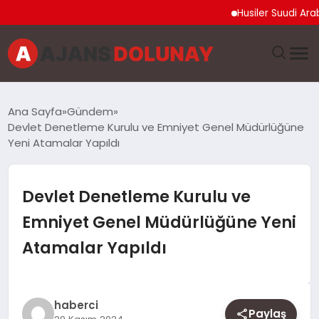
Husiler Suudi Arabistan
DÜNYA
Ana Sayfa
Gündem
Devlet Denetleme Kurulu ve Emniyet Genel Müdürlüğüne
EĞITIM
Yeni Atamalar Yapıldı
EKONOMI
Devlet Denetleme Kurulu ve
GENEL
Emniyet Genel Müdürlüğüne Yeni
Atamalar Yapıldı
GÜNCEL
MAGAZIN
haberci
Paylaş