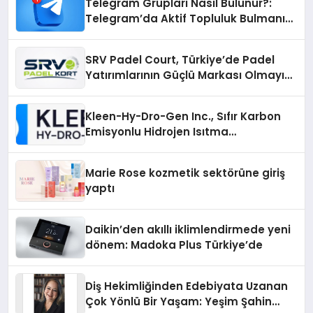
Telegram Grupları Nasıl Bulunur?:
Telegram’da Aktif Topluluk Bulmanın
Yolları
SRV Padel Court, Türkiye’de Padel
Yatırımlarının Güçlü Markası Olmayı
Sürdürüyor
Kleen-Hy-Dro-Gen Inc., Sıfır Karbon
Emisyonlu Hidrojen Isıtma
Teknolojisinde ISO ve TSSA
Düzenleyici Onaylarını Aldı
Marie Rose kozmetik sektörüne giriş
yaptı
Daikin’den akıllı iklimlendirmede yeni
dönem: Madoka Plus Türkiye’de
Diş Hekimliğinden Edebiyata Uzanan
Çok Yönlü Bir Yaşam: Yeşim Şahin