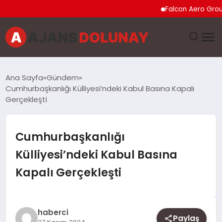
Falcon Aero Group, Küre
DÜNYA
Ana Sayfa
Gündem
Cumhurbaşkanlığı Külliyesi’ndeki Kabul Basına Kapalı
EĞITIM
Gerçekleşti
EKONOMI
Cumhurbaşkanlığı
GENEL
Külliyesi’ndeki Kabul Basına
Kapalı Gerçekleşti
GÜNCEL
MAGAZIN
haberci
Paylaş