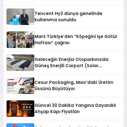
Fark Yaratıyor
Tencent Hy3 dünya genelinde
kullanıma sunuldu
Mars Türkiye’den “Köpeğini İşe Götür
Haftası” çağrısı
Geleceğin Enerjisi Otoparkınızda:
Güneş Enerjili Carport (Solar
Otopark) Nedir?
Cesur Packaging, Mısır’daki Üretim
Üssünü Büyütüyor
Güncel 30 Dakika Yangına Dayanıklı
Ahşap Kapı Fiyatları