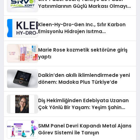
Yatırımlarının Güçlü Markası Olmayı
Sürdürüyor
Kleen-Hy-Dro-Gen Inc., Sıfır Karbon
Emisyonlu Hidrojen Isıtma
Teknolojisinde ISO ve TSSA
Düzenleyici Onaylarını Aldı
Marie Rose kozmetik sektörüne giriş
yaptı
Daikin’den akıllı iklimlendirmede yeni
dönem: Madoka Plus Türkiye’de
Diş Hekimliğinden Edebiyata Uzanan
Çok Yönlü Bir Yaşam: Yeşim Şahin
Yaman
SMM Panel Devri Kapandı Metal Ajans
Görev Sistemi İle Tanışın