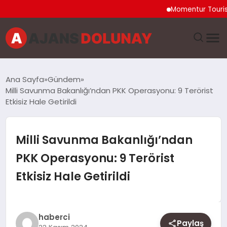
Momentur Tourism & T
DÜNYA
Ana Sayfa
Gündem
Milli Savunma Bakanlığı’ndan PKK Operasyonu: 9 Terörist
EĞITIM
Etkisiz Hale Getirildi
EKONOMI
Milli Savunma Bakanlığı’ndan
GENEL
PKK Operasyonu: 9 Terörist
Etkisiz Hale Getirildi
GÜNCEL
MAGAZIN
haberci
Paylaş