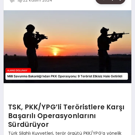
22 Kasım 2024
SAĞLIK
SIYASET
SPOR
YAŞAM
TSK, PKK/YPG’li Teröristlere Karşı
Başarılı Operasyonlarını
Sürdürüyor
Türk Silahlı Kuvvetleri, terör örgütü PKK/YPG’a yönelik