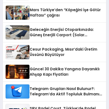
Mars Türkiye’den “Köpeğini İşe Götür
Haftası” çağrısı
Geleceğin Enerjisi Otoparkınızda:
Güneş Enerjili Carport (Solar
Otopark) Nedir?
Cesur Packaging, Mısır’daki Üretim
Üssünü Büyütüyor
Güncel 30 Dakika Yangına Dayanıklı
Ahşap Kapı Fiyatları
Telegram Grupları Nasıl Bulunur?:
Telegram’da Aktif Topluluk Bulmanın
Yolları
SRV Padel Court, Türkiye’de Padel