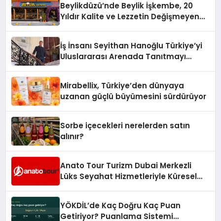
Beylikdüzü’nde Beylik İşkembe, 20
Yıldır Kalite ve Lezzetin Değişmeyen
Adresi
İş İnsanı Seyithan Hanoğlu Türkiye’yi
Uluslararası Arenada Tanıtmayı
Hedefliyor
Mirabellix, Türkiye’den dünyaya
uzanan güçlü büyümesini sürdürüyor
Sorbe içecekleri nerelerden satın
alınır?
Anato Tour Turizm Dubai Merkezli
Lüks Seyahat Hizmetleriyle Küresel
Turizmde Öne Çıkıyor
YÖKDİL’de Kaç Doğru Kaç Puan
Getiriyor? Puanlama Sistemi