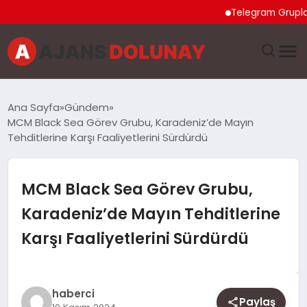
Telegram Grupları Nas
DÜNYA
Ana Sayfa
Gündem
MCM Black Sea Görev Grubu, Karadeniz’de Mayın
EĞITIM
Tehditlerine Karşı Faaliyetlerini Sürdürdü
EKONOMI
MCM Black Sea Görev Grubu,
GENEL
Karadeniz’de Mayın Tehditlerine
Karşı Faaliyetlerini Sürdürdü
GÜNCEL
MAGAZIN
haberci
Paylaş