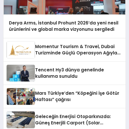
Derya Arms, İstanbul Prohunt 2026’da yeni nesil
ürünlerini ve global marka vizyonunu sergiledi
Momentur Tourism & Travel, Dubai
Turizminde Güçlü Operasyon Ağıyla
Fark Yaratıyor
Tencent Hy3 dünya genelinde
kullanıma sunuldu
Mars Türkiye’den “Köpeğini İşe Götür
Haftası” çağrısı
Geleceğin Enerjisi Otoparkınızda:
Güneş Enerjili Carport (Solar