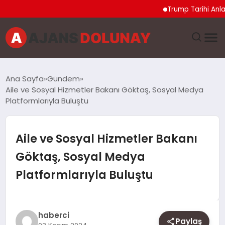
Trump Tarihi Anlaşma 
DÜNYA
Ana Sayfa
Gündem
Aile ve Sosyal Hizmetler Bakanı Göktaş, Sosyal Medya
EĞITIM
Platformlarıyla Buluştu
EKONOMI
Aile ve Sosyal Hizmetler Bakanı
GENEL
Göktaş, Sosyal Medya
Platformlarıyla Buluştu
GÜNCEL
MAGAZIN
haberci
Paylaş