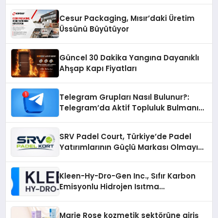
Otopark) Nedir?
Cesur Packaging, Mısır’daki Üretim
Üssünü Büyütüyor
Güncel 30 Dakika Yangına Dayanıklı
Ahşap Kapı Fiyatları
Telegram Grupları Nasıl Bulunur?:
Telegram’da Aktif Topluluk Bulmanın
Yolları
SRV Padel Court, Türkiye’de Padel
Yatırımlarının Güçlü Markası Olmayı
Sürdürüyor
Kleen-Hy-Dro-Gen Inc., Sıfır Karbon
Emisyonlu Hidrojen Isıtma
Teknolojisinde ISO ve TSSA
Düzenleyici Onaylarını Aldı
Marie Rose kozmetik sektörüne giriş