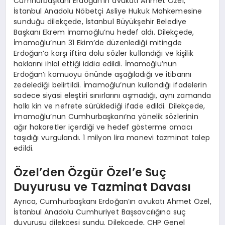
Cumhurbaşkanı Erdoğan’ın avukatı Ahmet Özel,
İstanbul Anadolu Nöbetçi Asliye Hukuk Mahkemesine
sunduğu dilekçede, İstanbul Büyükşehir Belediye
Başkanı Ekrem İmamoğlu’nu hedef aldı. Dilekçede,
İmamoğlu’nun 31 Ekim’de düzenlediği mitingde
Erdoğan’a karşı iftira dolu sözler kullandığı ve kişilik
haklarını ihlal ettiği iddia edildi. İmamoğlu’nun
Erdoğan’ı kamuoyu önünde aşağıladığı ve itibarını
zedelediği belirtildi. İmamoğlu’nun kullandığı ifadelerin
sadece siyasi eleştiri sınırlarını aşmadığı, aynı zamanda
halkı kin ve nefrete sürüklediği ifade edildi. Dilekçede,
İmamoğlu’nun Cumhurbaşkanı’na yönelik sözlerinin
ağır hakaretler içerdiği ve hedef gösterme amacı
taşıdığı vurgulandı. 1 milyon lira manevi tazminat talep
edildi.
Özel’den Özgür Özel’e Suç
Duyurusu ve Tazminat Davası
Ayrıca, Cumhurbaşkanı Erdoğan’ın avukatı Ahmet Özel,
İstanbul Anadolu Cumhuriyet Başsavcılığına suç
duyurusu dilekçesi sundu. Dilekçede, CHP Genel