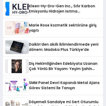
Kleen-Hy-Dro-Gen Inc., Sıfır Karbon
Emisyonlu Hidrojen Isıtma
Teknolojisinde ISO ve TSSA
Düzenleyici Onaylarını Aldı
Marie Rose kozmetik sektörüne giriş
yaptı
Daikin’den akıllı iklimlendirmede yeni
dönem: Madoka Plus Türkiye’de
Diş Hekimliğinden Edebiyata Uzanan
Çok Yönlü Bir Yaşam: Yeşim Şahin
Yaman
SMM Panel Devri Kapandı Metal Ajans
Görev Sistemi İle Tanışın
Döşemeli Sandalye mi Sert Oturumlu