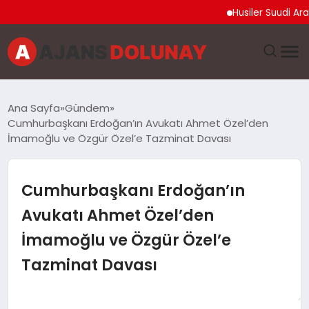
Husiler Suudi Arabista
DÜNYA
Ana Sayfa
Gündem
Cumhurbaşkanı Erdoğan’ın Avukatı Ahmet Özel’den
EĞITIM
İmamoğlu ve Özgür Özel’e Tazminat Davası
EKONOMI
Cumhurbaşkanı Erdoğan’ın
GENEL
Avukatı Ahmet Özel’den
İmamoğlu ve Özgür Özel’e
GÜNCEL
Tazminat Davası
MAGAZIN