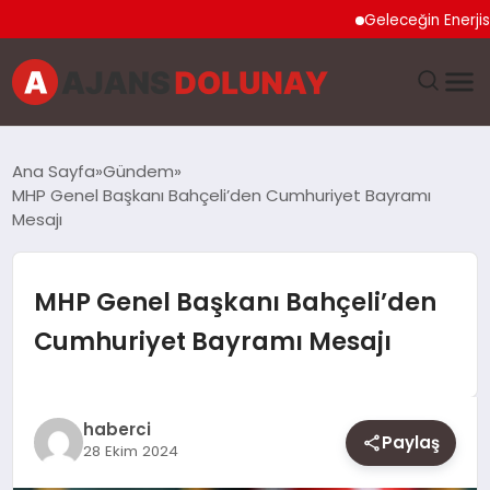
Geleceğin Enerjisi Oto
DÜNYA
Ana Sayfa
Gündem
MHP Genel Başkanı Bahçeli’den Cumhuriyet Bayramı
EĞITIM
Mesajı
EKONOMI
MHP Genel Başkanı Bahçeli’den
GENEL
Cumhuriyet Bayramı Mesajı
GÜNCEL
haberci
MAGAZIN
Paylaş
28 Ekim 2024