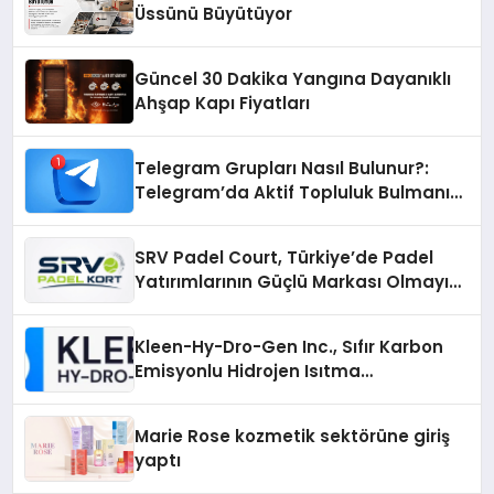
Üssünü Büyütüyor
Güncel 30 Dakika Yangına Dayanıklı
Ahşap Kapı Fiyatları
Telegram Grupları Nasıl Bulunur?:
Telegram’da Aktif Topluluk Bulmanın
Yolları
SRV Padel Court, Türkiye’de Padel
Yatırımlarının Güçlü Markası Olmayı
Sürdürüyor
Kleen-Hy-Dro-Gen Inc., Sıfır Karbon
Emisyonlu Hidrojen Isıtma
Teknolojisinde ISO ve TSSA
Düzenleyici Onaylarını Aldı
Marie Rose kozmetik sektörüne giriş
yaptı