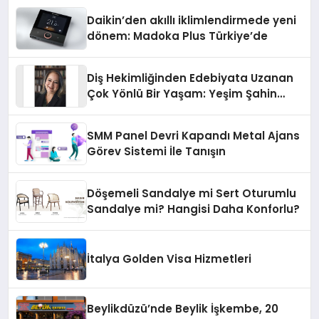
Daikin’den akıllı iklimlendirmede yeni
dönem: Madoka Plus Türkiye’de
Diş Hekimliğinden Edebiyata Uzanan
Çok Yönlü Bir Yaşam: Yeşim Şahin
Yaman
SMM Panel Devri Kapandı Metal Ajans
Görev Sistemi İle Tanışın
Döşemeli Sandalye mi Sert Oturumlu
Sandalye mi? Hangisi Daha Konforlu?
İtalya Golden Visa Hizmetleri
Beylikdüzü’nde Beylik İşkembe, 20