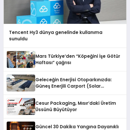
Tencent Hy3 dünya genelinde kullanıma
sunuldu
Mars Türkiye’den “Köpeğini İşe Götür
Haftası” çağrısı
Geleceğin Enerjisi Otoparkınızda:
Güneş Enerjili Carport (Solar
Otopark) Nedir?
Cesur Packaging, Mısır’daki Üretim
Üssünü Büyütüyor
Güncel 30 Dakika Yangına Dayanıklı