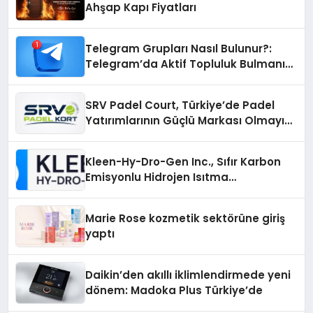
Ahşap Kapı Fiyatları
Telegram Grupları Nasıl Bulunur?:
Telegram’da Aktif Topluluk Bulmanın
Yolları
SRV Padel Court, Türkiye’de Padel
Yatırımlarının Güçlü Markası Olmayı
Sürdürüyor
Kleen-Hy-Dro-Gen Inc., Sıfır Karbon
Emisyonlu Hidrojen Isıtma
Teknolojisinde ISO ve TSSA
Düzenleyici Onaylarını Aldı
Marie Rose kozmetik sektörüne giriş
yaptı
Daikin’den akıllı iklimlendirmede yeni
dönem: Madoka Plus Türkiye’de