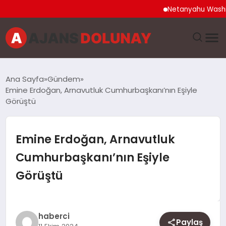
Netanyahu Washington
DÜNYA
Ana Sayfa
Gündem
Emine Erdoğan, Arnavutluk Cumhurbaşkanı’nın Eşiyle
EĞITIM
Görüştü
EKONOMI
Emine Erdoğan, Arnavutluk
GENEL
Cumhurbaşkanı’nın Eşiyle
Görüştü
GÜNCEL
MAGAZIN
haberci
Paylaş