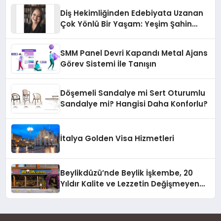
Diş Hekimliğinden Edebiyata Uzanan
Çok Yönlü Bir Yaşam: Yeşim Şahin
Yaman
SMM Panel Devri Kapandı Metal Ajans
Görev Sistemi İle Tanışın
Döşemeli Sandalye mi Sert Oturumlu
Sandalye mi? Hangisi Daha Konforlu?
İtalya Golden Visa Hizmetleri
Beylikdüzü’nde Beylik İşkembe, 20
Yıldır Kalite ve Lezzetin Değişmeyen
Adresi