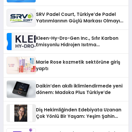
Yolları
SRV Padel Court, Türkiye’de Padel
Yatırımlarının Güçlü Markası Olmayı
Sürdürüyor
Kleen-Hy-Dro-Gen Inc., Sıfır Karbon
Emisyonlu Hidrojen Isıtma
Teknolojisinde ISO ve TSSA
Düzenleyici Onaylarını Aldı
Marie Rose kozmetik sektörüne giriş
yaptı
Daikin’den akıllı iklimlendirmede yeni
dönem: Madoka Plus Türkiye’de
Diş Hekimliğinden Edebiyata Uzanan
Çok Yönlü Bir Yaşam: Yeşim Şahin
Yaman