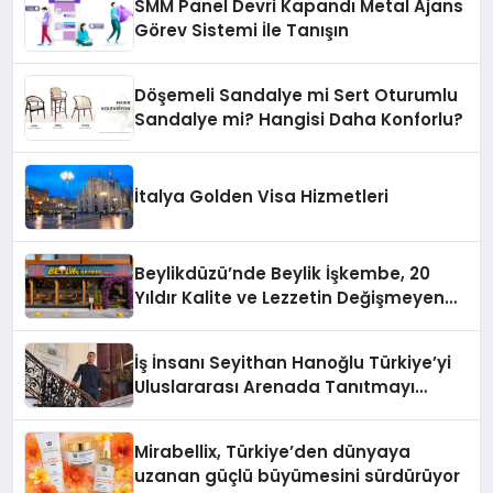
SMM Panel Devri Kapandı Metal Ajans
Görev Sistemi İle Tanışın
Döşemeli Sandalye mi Sert Oturumlu
Sandalye mi? Hangisi Daha Konforlu?
İtalya Golden Visa Hizmetleri
Beylikdüzü’nde Beylik İşkembe, 20
Yıldır Kalite ve Lezzetin Değişmeyen
Adresi
İş İnsanı Seyithan Hanoğlu Türkiye’yi
Uluslararası Arenada Tanıtmayı
Hedefliyor
Mirabellix, Türkiye’den dünyaya
uzanan güçlü büyümesini sürdürüyor