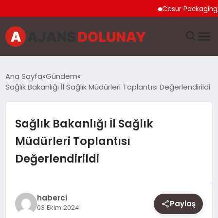
Cesur Packaging, Mısı
DÜNYA
Ana Sayfa
Gündem
Sağlık Bakanlığı İl Sağlık Müdürleri Toplantısı Değerlendirildi
EĞITIM
EKONOMI
Sağlık Bakanlığı İl Sağlık
Müdürleri Toplantısı
GENEL
Değerlendirildi
GÜNCEL
MAGAZIN
haberci
Paylaş
03 Ekim 2024