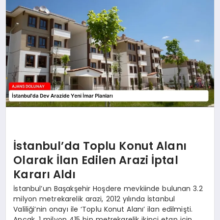
SAĞLIK
SIYASET
SPOR
YAŞAM
İstanbul’da Toplu Konut Alanı
Olarak İlan Edilen Arazi İptal
Kararı Aldı
İstanbul’un Başakşehir Hoşdere mevkiinde bulunan 3.2
milyon metrekarelik arazi, 2012 yılında İstanbul
Valiliği’nin onayı ile ‘Toplu Konut Alanı’ ilan edilmişti.
Ancak, 1 milyon 415 bin metrekarelik ikinci etap için