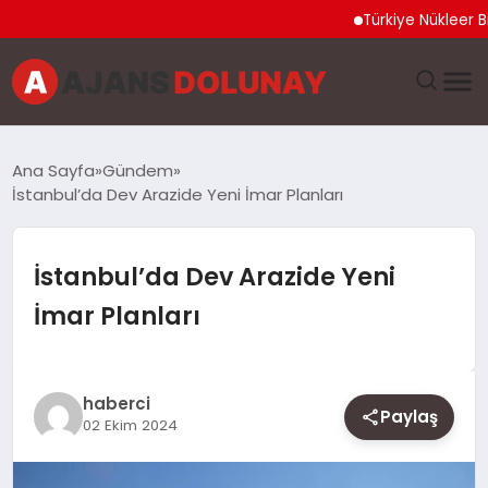
Türkiye Nükleer Bilim O
DÜNYA
Ana Sayfa
Gündem
İstanbul’da Dev Arazide Yeni İmar Planları
EĞITIM
EKONOMI
İstanbul’da Dev Arazide Yeni
İmar Planları
GENEL
GÜNCEL
haberci
Paylaş
02 Ekim 2024
MAGAZIN