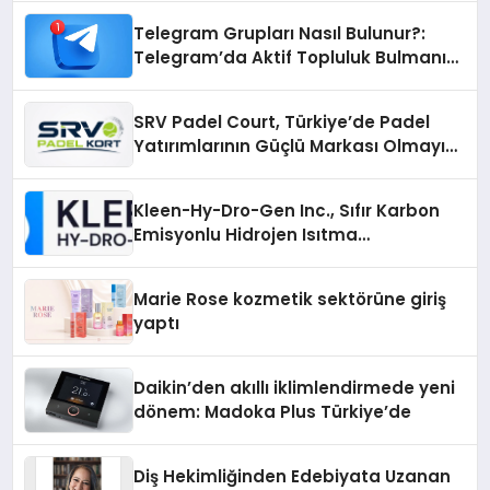
Telegram Grupları Nasıl Bulunur?:
Telegram’da Aktif Topluluk Bulmanın
Yolları
SRV Padel Court, Türkiye’de Padel
Yatırımlarının Güçlü Markası Olmayı
Sürdürüyor
Kleen-Hy-Dro-Gen Inc., Sıfır Karbon
Emisyonlu Hidrojen Isıtma
Teknolojisinde ISO ve TSSA
Düzenleyici Onaylarını Aldı
Marie Rose kozmetik sektörüne giriş
yaptı
Daikin’den akıllı iklimlendirmede yeni
dönem: Madoka Plus Türkiye’de
Diş Hekimliğinden Edebiyata Uzanan