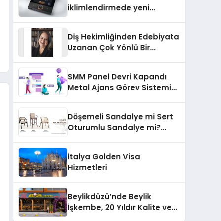
iklimlendirmede yeni
dönem: Madoka Plus
Türkiye’de
Diş Hekimliğinden Edebiyata
Uzanan Çok Yönlü Bir
Yaşam: Yeşim Şahin Yaman
SMM Panel Devri Kapandı
Metal Ajans Görev Sistemi
İle Tanışın
Döşemeli Sandalye mi Sert
Oturumlu Sandalye mi?
Hangisi Daha Konforlu?
İtalya Golden Visa
Hizmetleri
Beylikdüzü’nde Beylik
İşkembe, 20 Yıldır Kalite ve
Lezzetin Değişmeyen Adresi