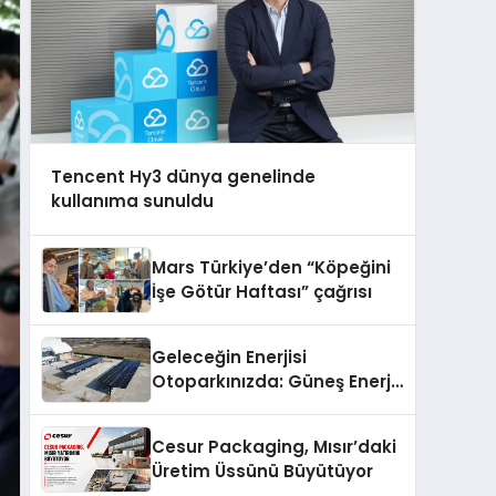
Tencent Hy3 dünya genelinde
kullanıma sunuldu
Mars Türkiye’den “Köpeğini
İşe Götür Haftası” çağrısı
Geleceğin Enerjisi
Otoparkınızda: Güneş Enerjili
Carport (Solar Otopark)
Nedir?
Cesur Packaging, Mısır’daki
Üretim Üssünü Büyütüyor