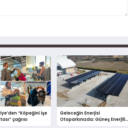
iye’den “Köpeğini İşe
Geleceğin Enerjisi
tası” çağrısı
Otoparkınızda: Güneş Enerjili
Carport (Solar Otopark)