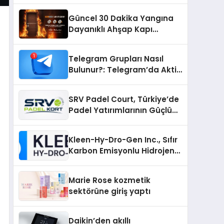
Güncel 30 Dakika Yangına
Dayanıklı Ahşap Kapı
Fiyatları
Telegram Grupları Nasıl
Bulunur?: Telegram’da Aktif
Topluluk Bulmanın Yolları
SRV Padel Court, Türkiye’de
Padel Yatırımlarının Güçlü
Markası Olmayı Sürdürüyor
Kleen-Hy-Dro-Gen Inc., Sıfır
Karbon Emisyonlu Hidrojen
Isıtma Teknolojisinde ISO ve
TSSA Düzenleyici Onaylarını
Marie Rose kozmetik
Aldı
sektörüne giriş yaptı
Daikin’den akıllı