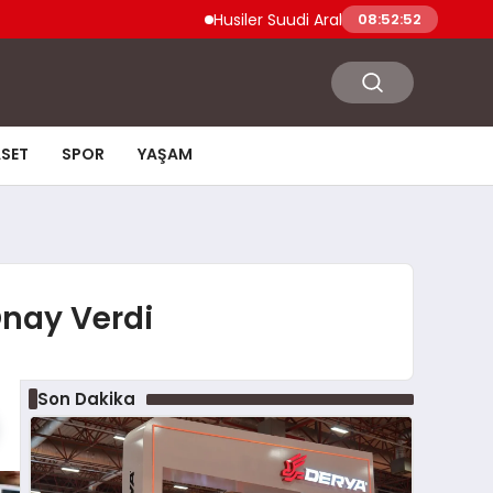
Husiler Suudi Arabistan Necran Havalimanı’nı
08:52:53
ASET
SPOR
YAŞAM
Onay Verdi
Son Dakika