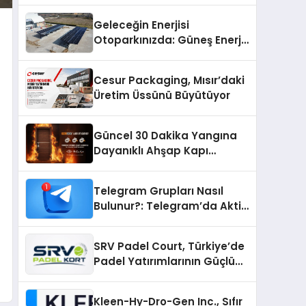
Geleceğin Enerjisi
Otoparkınızda: Güneş Enerjili
Carport (Solar Otopark)
Nedir?
Cesur Packaging, Mısır’daki
Üretim Üssünü Büyütüyor
Güncel 30 Dakika Yangına
Dayanıklı Ahşap Kapı
Fiyatları
Telegram Grupları Nasıl
Bulunur?: Telegram’da Aktif
Topluluk Bulmanın Yolları
SRV Padel Court, Türkiye’de
Padel Yatırımlarının Güçlü
Markası Olmayı Sürdürüyor
Kleen-Hy-Dro-Gen Inc., Sıfır