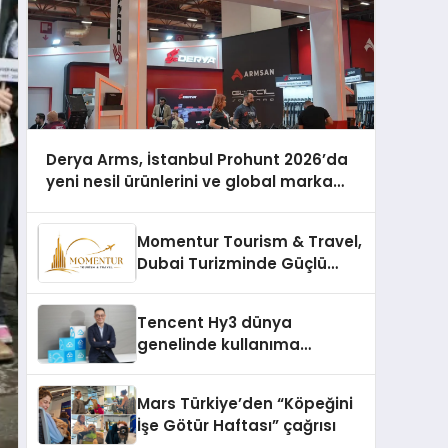
Derya Arms, İstanbul Prohunt 2026’da
yeni nesil ürünlerini ve global marka
vizyonunu sergiledi
Momentur Tourism & Travel,
Dubai Turizminde Güçlü
Operasyon Ağıyla Fark
Yaratıyor
Tencent Hy3 dünya
genelinde kullanıma
sunuldu
Mars Türkiye’den “Köpeğini
İşe Götür Haftası” çağrısı