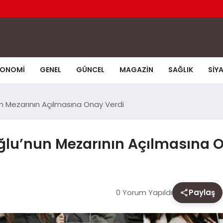
KONOMI
GENEL
GÜNCEL
MAGAZIN
SAĞLIK
SIY
n Mezarının Açılmasına Onay Verdi
ğlu’nun Mezarının Açılmasına 
0 Yorum Yapıldı
Paylaş