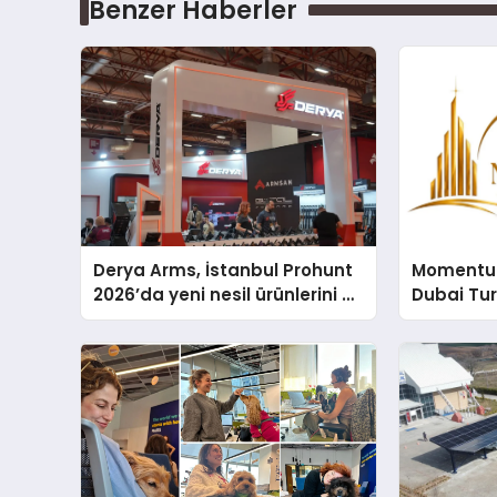
Benzer Haberler
Derya Arms, İstanbul Prohunt
Momentur
2026’da yeni nesil ürünlerini ve
Dubai Tu
global marka vizyonunu
Operasyo
sergiledi
Yaratıyor