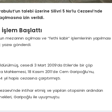
ulut’un talebi üzerine Silivri 5 No’lu Cezaevi’nde
ılmasına izin verildi.
 İşlem Başlattı
un mezarının açılması ve “fethi kabir” işlemlerinin yapılması
 yazısı gönderdi.
ldürülmüş, cesedi 3 Mart 2009’da Etiler’de bir çöp
za Mahkemesi, 18 Kasım 2011’de Cem Garipoğlu’nu,
 yıl hapis cezasına çarptırmıştı.
u Cezaevi’nde intihar etmiş ve yapılan otopsinin ardından
nekleri, Garipoğlu ile uyuşmuştu.