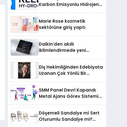
Karbon Emisyonlu Hidrojen
Isıtma Teknolojisinde ISO ve
TSSA Düzenleyici Onaylarını
Marie Rose kozmetik
Aldı
sektörüne giriş yaptı
Daikin’den akıllı
iklimlendirmede yeni
dönem: Madoka Plus
Türkiye’de
Diş Hekimliğinden Edebiyata
Uzanan Çok Yönlü Bir
Yaşam: Yeşim Şahin Yaman
SMM Panel Devri Kapandı
Metal Ajans Görev Sistemi
İle Tanışın
Döşemeli Sandalye mi Sert
Oturumlu Sandalye mi?
Hangisi Daha Konforlu?