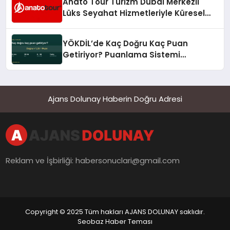
Anato Tour Turizm Dubai Merkezli
Lüks Seyahat Hizmetleriyle Küresel
Turizmde Öne Çıkıyor
YÖKDİL’de Kaç Doğru Kaç Puan
Getiriyor? Puanlama Sistemi
Sadeleşti
Ajans Dolunay Haberin Doğru Adresi
Reklam ve İşbirliği:
habersonuclari@gmail.com
Copyright © 2025 Tüm hakları AJANS DOLUNAY saklıdır.
Seobaz Haber Teması