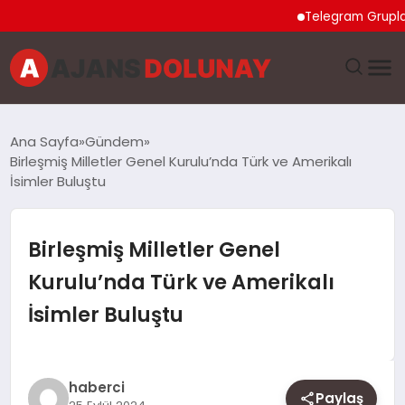
Telegram Grupları Na
DÜNYA
Ana Sayfa
Gündem
Birleşmiş Milletler Genel Kurulu’nda Türk ve Amerikalı
EĞITIM
İsimler Buluştu
EKONOMI
Birleşmiş Milletler Genel
GENEL
Kurulu’nda Türk ve Amerikalı
İsimler Buluştu
GÜNCEL
MAGAZIN
haberci
Paylaş