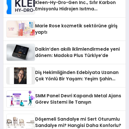
Kleen-Hy-Dro-Gen Inc., Sıfır Karbon
Emisyonlu Hidrojen Isıtma
Teknolojisinde ISO ve TSSA
Düzenleyici Onaylarını Aldı
Marie Rose kozmetik sektörüne giriş
yaptı
Daikin’den akıllı iklimlendirmede yeni
dönem: Madoka Plus Türkiye’de
Diş Hekimliğinden Edebiyata Uzanan
Çok Yönlü Bir Yaşam: Yeşim Şahin
Yaman
SMM Panel Devri Kapandı Metal Ajans
Görev Sistemi İle Tanışın
Döşemeli Sandalye mi Sert Oturumlu
Sandalye mi? Hangisi Daha Konforlu?