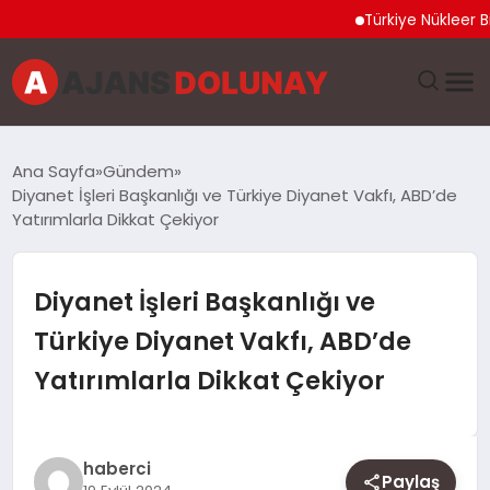
Türkiye Nükleer Bilim Ol
DÜNYA
Ana Sayfa
Gündem
Diyanet İşleri Başkanlığı ve Türkiye Diyanet Vakfı, ABD’de
EĞITIM
Yatırımlarla Dikkat Çekiyor
EKONOMI
Diyanet İşleri Başkanlığı ve
GENEL
Türkiye Diyanet Vakfı, ABD’de
Yatırımlarla Dikkat Çekiyor
GÜNCEL
MAGAZIN
haberci
Paylaş