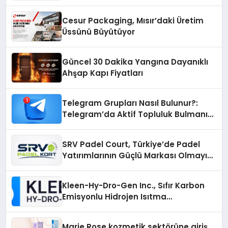
Otopark) Nedir?
Cesur Packaging, Mısır’daki Üretim
Üssünü Büyütüyor
Güncel 30 Dakika Yangına Dayanıklı
Ahşap Kapı Fiyatları
Telegram Grupları Nasıl Bulunur?:
Telegram’da Aktif Topluluk Bulmanın
Yolları
SRV Padel Court, Türkiye’de Padel
Yatırımlarının Güçlü Markası Olmayı
Sürdürüyor
Kleen-Hy-Dro-Gen Inc., Sıfır Karbon
Emisyonlu Hidrojen Isıtma
Teknolojisinde ISO ve TSSA
Düzenleyici Onaylarını Aldı
Marie Rose kozmetik sektörüne giriş