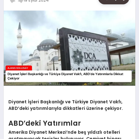
19 Eylül 2024
SAĞLIK
SIYASET
SPOR
YAŞAM
Diyanet İşleri Başkanlığı ve Türkiye Diyanet Vakfı,
ABD’deki yatırımlarıyla dikkatleri üzerine çekiyor.
ABD’deki Yatırımlar
Amerika Diyanet Merkezi’nde beş yıldızlı otelleri
aratmayacak tesisler bulunuyor. Cemiyet binası,