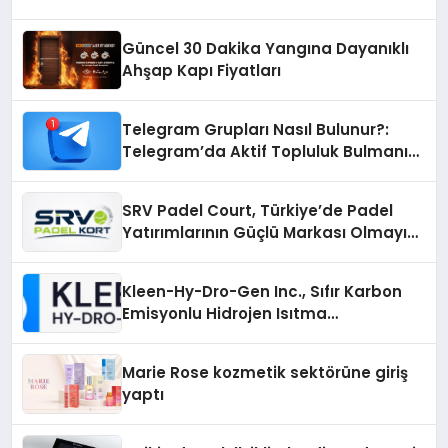
Güncel 30 Dakika Yangına Dayanıklı
Ahşap Kapı Fiyatları
Telegram Grupları Nasıl Bulunur?:
Telegram’da Aktif Topluluk Bulmanın
Yolları
SRV Padel Court, Türkiye’de Padel
Yatırımlarının Güçlü Markası Olmayı
Sürdürüyor
Kleen-Hy-Dro-Gen Inc., Sıfır Karbon
Emisyonlu Hidrojen Isıtma
Teknolojisinde ISO ve TSSA
Düzenleyici Onaylarını Aldı
Marie Rose kozmetik sektörüne giriş
yaptı