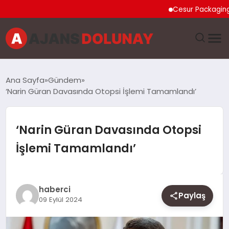
Cesur Packaging, Mıs
DÜNYA
Ana Sayfa
Gündem
‘Narin Güran Davasında Otopsi İşlemi Tamamlandı’
EĞITIM
EKONOMI
‘Narin Güran Davasında Otopsi
İşlemi Tamamlandı’
GENEL
GÜNCEL
haberci
Paylaş
09 Eylül 2024
MAGAZIN