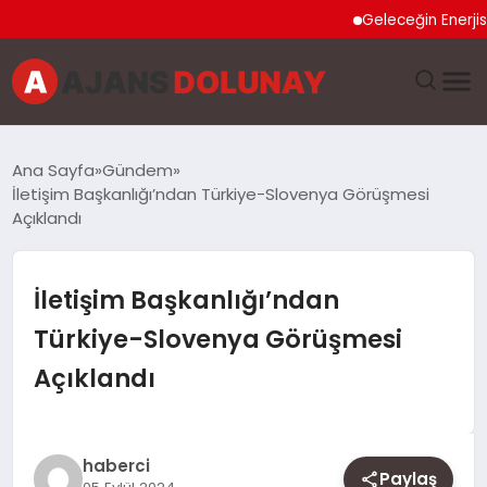
Geleceğin Enerjisi Oto
DÜNYA
Ana Sayfa
Gündem
İletişim Başkanlığı’ndan Türkiye-Slovenya Görüşmesi
EĞITIM
Açıklandı
EKONOMI
İletişim Başkanlığı’ndan
GENEL
Türkiye-Slovenya Görüşmesi
Açıklandı
GÜNCEL
MAGAZIN
haberci
Paylaş