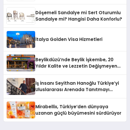
Döşemeli Sandalye mi Sert Oturumlu
Sandalye mi? Hangisi Daha Konforlu?
İtalya Golden Visa Hizmetleri
Beylikdüzü’nde Beylik İşkembe, 20
Yıldır Kalite ve Lezzetin Değişmeyen
Adresi
İş İnsanı Seyithan Hanoğlu Türkiye’yi
Uluslararası Arenada Tanıtmayı
Hedefliyor
Mirabellix, Türkiye’den dünyaya
uzanan güçlü büyümesini sürdürüyor