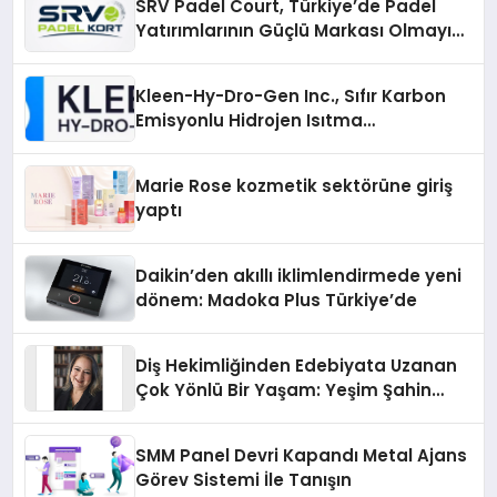
SRV Padel Court, Türkiye’de Padel
Yatırımlarının Güçlü Markası Olmayı
Sürdürüyor
Kleen-Hy-Dro-Gen Inc., Sıfır Karbon
Emisyonlu Hidrojen Isıtma
Teknolojisinde ISO ve TSSA
Düzenleyici Onaylarını Aldı
Marie Rose kozmetik sektörüne giriş
yaptı
Daikin’den akıllı iklimlendirmede yeni
dönem: Madoka Plus Türkiye’de
Diş Hekimliğinden Edebiyata Uzanan
Çok Yönlü Bir Yaşam: Yeşim Şahin
Yaman
SMM Panel Devri Kapandı Metal Ajans
Görev Sistemi İle Tanışın