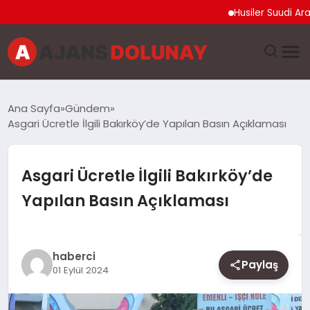
Husiler Suudi Arabista
DÜNYA
Ana Sayfa
Gündem
Asgari Ücretle İlgili Bakırköy’de Yapılan Basın Açıklaması
EĞITIM
EKONOMI
Asgari Ücretle İlgili Bakırköy’de
Yapılan Basın Açıklaması
GENEL
GÜNCEL
haberci
Paylaş
01 Eylül 2024
MAGAZIN