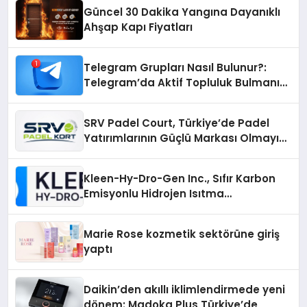
Güncel 30 Dakika Yangına Dayanıklı
Ahşap Kapı Fiyatları
Telegram Grupları Nasıl Bulunur?:
Telegram’da Aktif Topluluk Bulmanın
Yolları
SRV Padel Court, Türkiye’de Padel
Yatırımlarının Güçlü Markası Olmayı
Sürdürüyor
Kleen-Hy-Dro-Gen Inc., Sıfır Karbon
Emisyonlu Hidrojen Isıtma
Teknolojisinde ISO ve TSSA
Düzenleyici Onaylarını Aldı
Marie Rose kozmetik sektörüne giriş
yaptı
Daikin’den akıllı iklimlendirmede yeni
dönem: Madoka Plus Türkiye’de