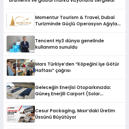
ürünlerini ve global marka vizyonunu sergiledi
Momentur Tourism & Travel, Dubai
Turizminde Güçlü Operasyon Ağıyla
Fark Yaratıyor
Tencent Hy3 dünya genelinde
kullanıma sunuldu
Mars Türkiye’den “Köpeğini İşe Götür
Haftası” çağrısı
Geleceğin Enerjisi Otoparkınızda:
Güneş Enerjili Carport (Solar
Otopark) Nedir?
Cesur Packaging, Mısır’daki Üretim
Üssünü Büyütüyor