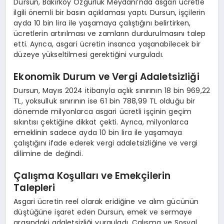
Dursun, Bakırköy Özgürlük Meydanı’nda asgari ücretle
ilgili önemli bir basın açıklaması yaptı. Dursun, işçilerin
ayda 10 bin lira ile yaşamaya çalıştığını belirtirken,
ücretlerin artırılması ve zamların durdurulmasını talep
etti. Ayrıca, asgari ücretin insanca yaşanabilecek bir
düzeye yükseltilmesi gerektiğini vurguladı.
Ekonomik Durum ve Vergi Adaletsizliği
Dursun, Mayıs 2024 itibarıyla açlık sınırının 18 bin 969,22
TL, yoksulluk sınırının ise 61 bin 788,99 TL olduğu bir
dönemde milyonlarca asgari ücretli işçinin geçim
sıkıntısı çektiğine dikkat çekti. Ayrıca, milyonlarca
emeklinin sadece ayda 10 bin lira ile yaşamaya
çalıştığını ifade ederek vergi adaletsizliğine ve vergi
dilimine de değindi.
Çalışma Koşulları ve Emekçilerin
Talepleri
Asgari ücretin reel olarak eridiğine ve alım gücünün
düştüğüne işaret eden Dursun, emek ve sermaye
arasındaki adaletsizliği vurguladı. Çalışma ve Sosyal