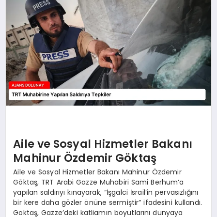
SAĞLIK
SIYASET
SPOR
YAŞAM
Aile ve Sosyal Hizmetler Bakanı
Mahinur Özdemir Göktaş
Aile ve Sosyal Hizmetler Bakanı Mahinur Özdemir
Göktaş, TRT Arabi Gazze Muhabiri Sami Berhum’a
yapılan saldırıyı kınayarak, “İşgalci İsrail’in pervasızlığını
bir kere daha gözler önüne sermiştir” ifadesini kullandı.
Göktaş, Gazze’deki katliamın boyutlarını dünyaya