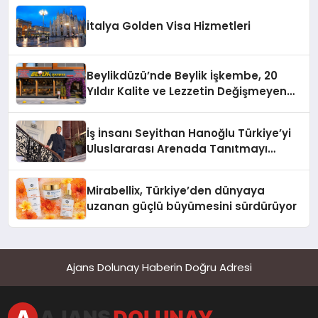
İtalya Golden Visa Hizmetleri
Beylikdüzü’nde Beylik İşkembe, 20
Yıldır Kalite ve Lezzetin Değişmeyen
Adresi
İş İnsanı Seyithan Hanoğlu Türkiye’yi
Uluslararası Arenada Tanıtmayı
Hedefliyor
Mirabellix, Türkiye’den dünyaya
uzanan güçlü büyümesini sürdürüyor
Ajans Dolunay Haberin Doğru Adresi