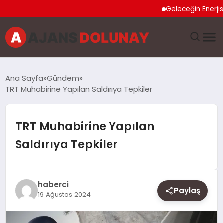
Geleceğin Enerjisi Oto
DÜNYA
Ana Sayfa
Gündem
TRT Muhabirine Yapılan Saldırıya Tepkiler
EĞITIM
EKONOMI
TRT Muhabirine Yapılan
Saldırıya Tepkiler
GENEL
GÜNCEL
haberci
Paylaş
19 Ağustos 2024
MAGAZIN