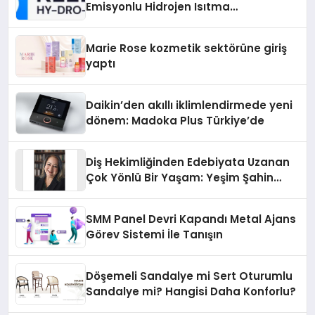
Emisyonlu Hidrojen Isıtma
Teknolojisinde ISO ve TSSA
Düzenleyici Onaylarını Aldı
Marie Rose kozmetik sektörüne giriş
yaptı
Daikin’den akıllı iklimlendirmede yeni
dönem: Madoka Plus Türkiye’de
Diş Hekimliğinden Edebiyata Uzanan
Çok Yönlü Bir Yaşam: Yeşim Şahin
Yaman
SMM Panel Devri Kapandı Metal Ajans
Görev Sistemi İle Tanışın
Döşemeli Sandalye mi Sert Oturumlu
Sandalye mi? Hangisi Daha Konforlu?