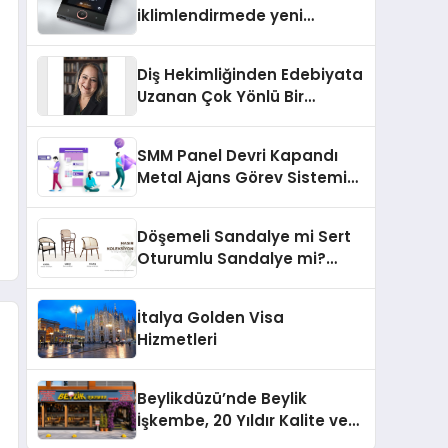
iklimlendirmede yeni
dönem: Madoka Plus
Türkiye’de
Diş Hekimliğinden Edebiyata
Uzanan Çok Yönlü Bir
Yaşam: Yeşim Şahin Yaman
SMM Panel Devri Kapandı
Metal Ajans Görev Sistemi
İle Tanışın
Döşemeli Sandalye mi Sert
Oturumlu Sandalye mi?
Hangisi Daha Konforlu?
İtalya Golden Visa
Hizmetleri
Beylikdüzü’nde Beylik
İşkembe, 20 Yıldır Kalite ve
Lezzetin Değişmeyen Adresi