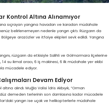
r Kontrol Altına Alınamıyor
alana sıçrayan yangına havadan ve karadan müdahale
da henüz belirlenemeyen nedenle yangın çıktı. Rüzgarın da
 Bölgeye arazözler ve itfaiye ekipleri sevk edildi. Yangına
ını, rüzgarın da etkisiyle Salihli ve Gölmarmara ilçelerine
, 14 su ikmal aracı, 6 iş makinesi, 6 ilk müdahale yer ekibi
nla mücadele ediyor.
Çalışmaları Devam Ediyor
altına alındı. Muğla Valisi İdris Akbıyık, “Orman
ündüz demeden terlerinin son damlasına kadar mücadele
ar’daki yangın ise uçak ve helikopterlerle müdahale