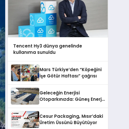
Tencent Hy3 dünya genelinde
kullanıma sunuldu
Mars Türkiye’den “Köpeğini
İşe Götür Haftası” çağrısı
Geleceğin Enerjisi
Otoparkınızda: Güneş Enerjili
Carport (Solar Otopark)
Nedir?
Cesur Packaging, Mısır’daki
Üretim Üssünü Büyütüyor