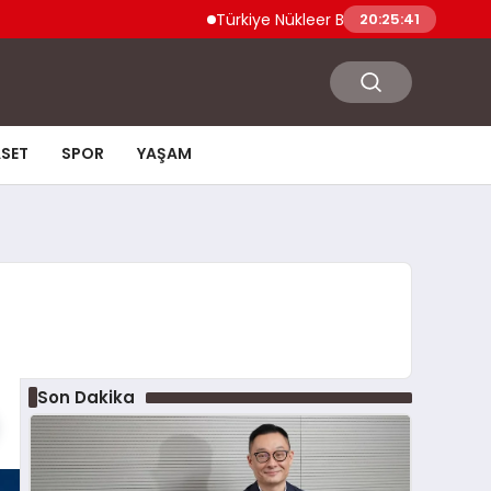
Türkiye Nükleer Bilim Olimpiyatı’na İlk Kez K
20:25:42
ASET
SPOR
YAŞAM
Son Dakika