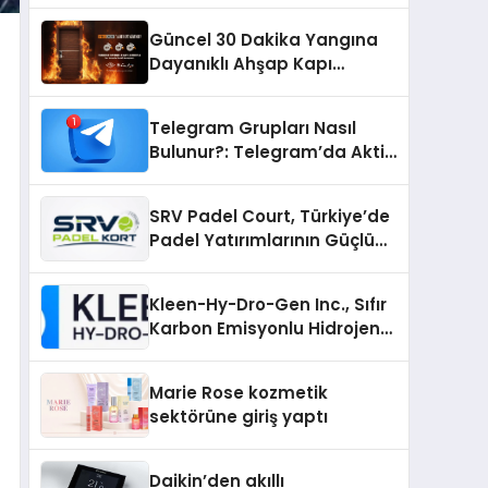
Güncel 30 Dakika Yangına
Dayanıklı Ahşap Kapı
Fiyatları
Telegram Grupları Nasıl
Bulunur?: Telegram’da Aktif
Topluluk Bulmanın Yolları
SRV Padel Court, Türkiye’de
Padel Yatırımlarının Güçlü
Markası Olmayı Sürdürüyor
Kleen-Hy-Dro-Gen Inc., Sıfır
Karbon Emisyonlu Hidrojen
Isıtma Teknolojisinde ISO ve
TSSA Düzenleyici Onaylarını
Marie Rose kozmetik
Aldı
sektörüne giriş yaptı
Daikin’den akıllı