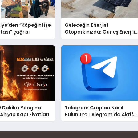
iye’den “Köpeğini İşe
Geleceğin Enerjisi
tası” çağrısı
Otoparkınızda: Güneş Enerjili
Carport (Solar Otopark)
Nedir?
0 Dakika Yangına
Telegram Grupları Nasıl
 Ahşap Kapı Fiyatları
Bulunur?: Telegram’da Aktif
Topluluk Bulmanın Yolları