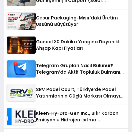
Güneş Enerjili Carport (Solar
Otopark) Nedir?
Cesur Packaging, Mısır’daki Üretim
Üssünü Büyütüyor
Güncel 30 Dakika Yangına Dayanıklı
Ahşap Kapı Fiyatları
Telegram Grupları Nasıl Bulunur?:
Telegram’da Aktif Topluluk Bulmanın
Yolları
SRV Padel Court, Türkiye’de Padel
Yatırımlarının Güçlü Markası Olmayı
Sürdürüyor
Kleen-Hy-Dro-Gen Inc., Sıfır Karbon
Emisyonlu Hidrojen Isıtma
Teknolojisinde ISO ve TSSA