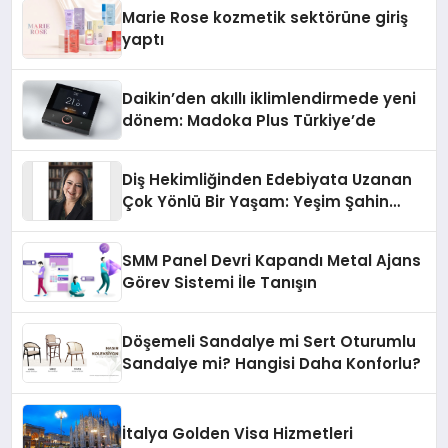
Düzenleyici Onaylarını Aldı
Marie Rose kozmetik sektörüne giriş
yaptı
Daikin’den akıllı iklimlendirmede yeni
dönem: Madoka Plus Türkiye’de
Diş Hekimliğinden Edebiyata Uzanan
Çok Yönlü Bir Yaşam: Yeşim Şahin
Yaman
SMM Panel Devri Kapandı Metal Ajans
Görev Sistemi İle Tanışın
Döşemeli Sandalye mi Sert Oturumlu
Sandalye mi? Hangisi Daha Konforlu?
İtalya Golden Visa Hizmetleri