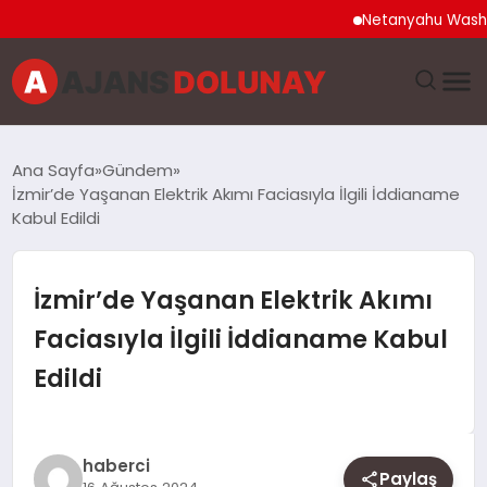
Netanyahu Washington
DÜNYA
Ana Sayfa
Gündem
İzmir’de Yaşanan Elektrik Akımı Faciasıyla İlgili İddianame
EĞITIM
Kabul Edildi
EKONOMI
İzmir’de Yaşanan Elektrik Akımı
GENEL
Faciasıyla İlgili İddianame Kabul
Edildi
GÜNCEL
MAGAZIN
haberci
Paylaş