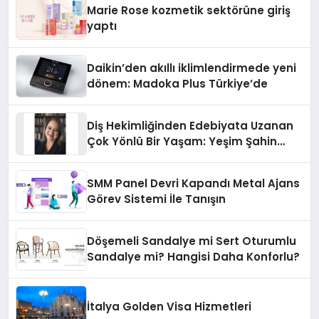
Marie Rose kozmetik sektörüne giriş
yaptı
Daikin’den akıllı iklimlendirmede yeni
dönem: Madoka Plus Türkiye’de
Diş Hekimliğinden Edebiyata Uzanan
Çok Yönlü Bir Yaşam: Yeşim Şahin
Yaman
SMM Panel Devri Kapandı Metal Ajans
Görev Sistemi İle Tanışın
Döşemeli Sandalye mi Sert Oturumlu
Sandalye mi? Hangisi Daha Konforlu?
İtalya Golden Visa Hizmetleri