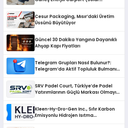
Otopark) Nedir?
Cesur Packaging, Mısır’daki Üretim
Üssünü Büyütüyor
Güncel 30 Dakika Yangına Dayanıklı
Ahşap Kapı Fiyatları
Telegram Grupları Nasıl Bulunur?:
Telegram’da Aktif Topluluk Bulmanın
Yolları
SRV Padel Court, Türkiye’de Padel
Yatırımlarının Güçlü Markası Olmayı
Sürdürüyor
Kleen-Hy-Dro-Gen Inc., Sıfır Karbon
Emisyonlu Hidrojen Isıtma
Teknolojisinde ISO ve TSSA
Düzenleyici Onaylarını Aldı