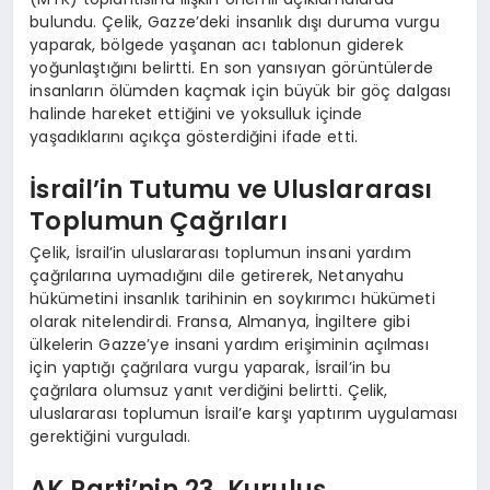
bulundu. Çelik, Gazze’deki insanlık dışı duruma vurgu
yaparak, bölgede yaşanan acı tablonun giderek
yoğunlaştığını belirtti. En son yansıyan görüntülerde
insanların ölümden kaçmak için büyük bir göç dalgası
halinde hareket ettiğini ve yoksulluk içinde
yaşadıklarını açıkça gösterdiğini ifade etti.
İsrail’in Tutumu ve Uluslararası
Toplumun Çağrıları
Çelik, İsrail’in uluslararası toplumun insani yardım
çağrılarına uymadığını dile getirerek, Netanyahu
hükümetini insanlık tarihinin en soykırımcı hükümeti
olarak nitelendirdi. Fransa, Almanya, İngiltere gibi
ülkelerin Gazze’ye insani yardım erişiminin açılması
için yaptığı çağrılara vurgu yaparak, İsrail’in bu
çağrılara olumsuz yanıt verdiğini belirtti. Çelik,
uluslararası toplumun İsrail’e karşı yaptırım uygulaması
gerektiğini vurguladı.
AK Parti’nin 23. Kuruluş