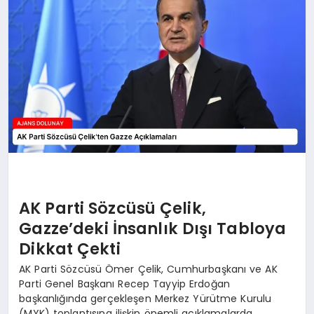
SAĞLIK
SIYASET
SPOR
YAŞAM
AK Parti Sözcüsü Çelik,
Gazze’deki İnsanlık Dışı Tabloya
Dikkat Çekti
AK Parti Sözcüsü Ömer Çelik, Cumhurbaşkanı ve AK
Parti Genel Başkanı Recep Tayyip Erdoğan
başkanlığında gerçekleşen Merkez Yürütme Kurulu
(MYK) toplantısına ilişkin önemli açıklamalarda