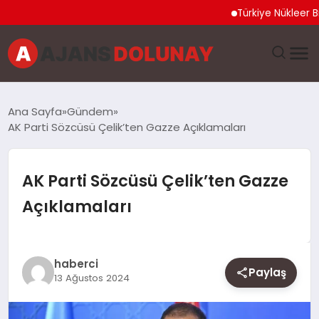
Türkiye Nükleer Bilim Ol
DÜNYA
Ana Sayfa
Gündem
AK Parti Sözcüsü Çelik’ten Gazze Açıklamaları
EĞITIM
EKONOMI
AK Parti Sözcüsü Çelik’ten Gazze
Açıklamaları
GENEL
GÜNCEL
haberci
Paylaş
13 Ağustos 2024
MAGAZIN