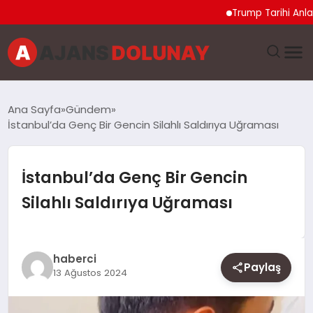
Trump Tarihi Anlaşma
DÜNYA
Ana Sayfa
Gündem
İstanbul’da Genç Bir Gencin Silahlı Saldırıya Uğraması
EĞITIM
EKONOMI
İstanbul’da Genç Bir Gencin
Silahlı Saldırıya Uğraması
GENEL
GÜNCEL
haberci
Paylaş
13 Ağustos 2024
MAGAZIN