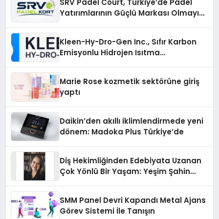
SRV Padel Court, Türkiye’de Padel
Yatırımlarının Güçlü Markası Olmayı
Sürdürüyor
Kleen-Hy-Dro-Gen Inc., Sıfır Karbon
Emisyonlu Hidrojen Isıtma
Teknolojisinde ISO ve TSSA
Düzenleyici Onaylarını Aldı
Marie Rose kozmetik sektörüne giriş
yaptı
Daikin’den akıllı iklimlendirmede yeni
dönem: Madoka Plus Türkiye’de
Diş Hekimliğinden Edebiyata Uzanan
Çok Yönlü Bir Yaşam: Yeşim Şahin
Yaman
SMM Panel Devri Kapandı Metal Ajans
Görev Sistemi İle Tanışın