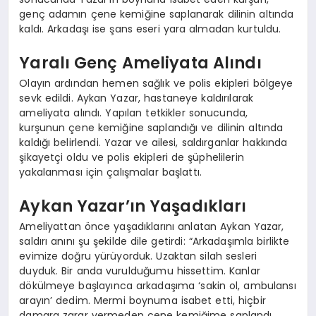
genç adamın çene kemiğine saplanarak dilinin altında
kaldı. Arkadaşı ise şans eseri yara almadan kurtuldu.
Yaralı Genç Ameliyata Alındı
Olayın ardından hemen sağlık ve polis ekipleri bölgeye
sevk edildi. Aykan Yazar, hastaneye kaldırılarak
ameliyata alındı. Yapılan tetkikler sonucunda,
kurşunun çene kemiğine saplandığı ve dilinin altında
kaldığı belirlendi. Yazar ve ailesi, saldırganlar hakkında
şikayetçi oldu ve polis ekipleri de şüphelilerin
yakalanması için çalışmalar başlattı.
Aykan Yazar’ın Yaşadıkları
Ameliyattan önce yaşadıklarını anlatan Aykan Yazar,
saldırı anını şu şekilde dile getirdi: “Arkadaşımla birlikte
evimize doğru yürüyorduk. Uzaktan silah sesleri
duyduk. Bir anda vurulduğumu hissettim. Kanlar
dökülmeye başlayınca arkadaşıma ‘sakin ol, ambulansı
arayın’ dedim. Mermi boynuma isabet etti, hiçbir
damara zarar vermeden çene kemiğime saplandı.