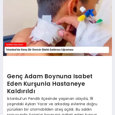
SAĞLIK
SIYASET
SPOR
YAŞAM
Genç Adam Boynuna Isabet
Eden Kurşunla Hastaneye
Kaldırıldı
İstanbul’un Pendik ilçesinde yaşanan olayda, 18
yaşındaki Aykan Yazar ve arkadaşı evlerine doğru
yürürken bir otomobilden ateş açıldı. Bu saldırı
sonucunda Yazar’ın boynuna isabet eden kurşun,