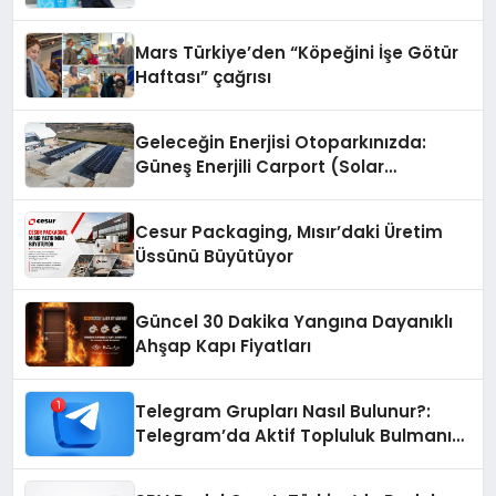
Mars Türkiye’den “Köpeğini İşe Götür
Haftası” çağrısı
Geleceğin Enerjisi Otoparkınızda:
Güneş Enerjili Carport (Solar
Otopark) Nedir?
Cesur Packaging, Mısır’daki Üretim
Üssünü Büyütüyor
Güncel 30 Dakika Yangına Dayanıklı
Ahşap Kapı Fiyatları
Telegram Grupları Nasıl Bulunur?:
Telegram’da Aktif Topluluk Bulmanın
Yolları