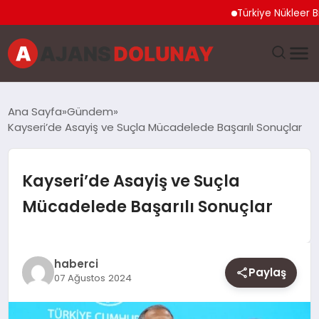
Türkiye Nükleer Bilim Ol
DÜNYA
Ana Sayfa
Gündem
Kayseri’de Asayiş ve Suçla Mücadelede Başarılı Sonuçlar
EĞITIM
EKONOMI
Kayseri’de Asayiş ve Suçla
Mücadelede Başarılı Sonuçlar
GENEL
GÜNCEL
haberci
Paylaş
07 Ağustos 2024
MAGAZIN