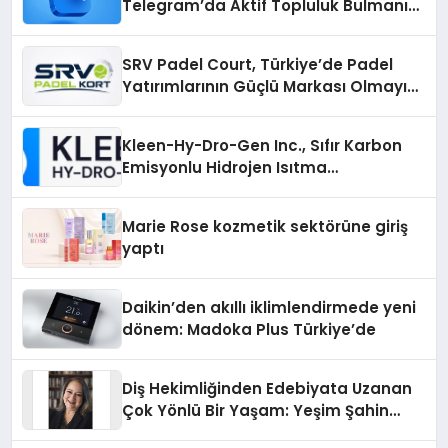
Telegram’da Aktif Topluluk Bulmanın
Yolları
SRV Padel Court, Türkiye’de Padel
Yatırımlarının Güçlü Markası Olmayı
Sürdürüyor
Kleen-Hy-Dro-Gen Inc., Sıfır Karbon
Emisyonlu Hidrojen Isıtma
Teknolojisinde ISO ve TSSA
Düzenleyici Onaylarını Aldı
Marie Rose kozmetik sektörüne giriş
yaptı
Daikin’den akıllı iklimlendirmede yeni
dönem: Madoka Plus Türkiye’de
Diş Hekimliğinden Edebiyata Uzanan
Çok Yönlü Bir Yaşam: Yeşim Şahin
Yaman