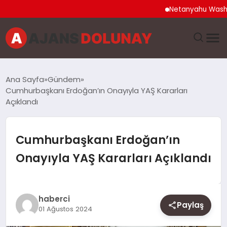
Netanyahu Washington 
DÜNYA
Ana Sayfa
Gündem
Cumhurbaşkanı Erdoğan’ın Onayıyla YAŞ Kararları
EĞITIM
Açıklandı
EKONOMI
Cumhurbaşkanı Erdoğan’ın
GENEL
Onayıyla YAŞ Kararları Açıklandı
GÜNCEL
haberci
MAGAZIN
Paylaş
01 Ağustos 2024