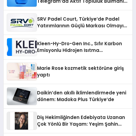
Telegram’da Aktif Topluluk Bulmanın
Yolları
SRV Padel Court, Türkiye’de Padel
Yatırımlarının Güçlü Markası Olmayı
Sürdürüyor
Kleen-Hy-Dro-Gen Inc., Sıfır Karbon
Emisyonlu Hidrojen Isıtma
Teknolojisinde ISO ve TSSA
Düzenleyici Onaylarını Aldı
Marie Rose kozmetik sektörüne giriş
yaptı
Daikin’den akıllı iklimlendirmede yeni
dönem: Madoka Plus Türkiye’de
Diş Hekimliğinden Edebiyata Uzanan
Çok Yönlü Bir Yaşam: Yeşim Şahin
Yaman