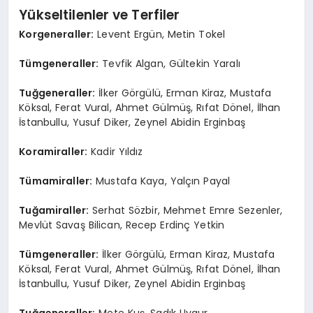
Yükseltilenler ve Terfiler
Korgeneraller:
Levent Ergün, Metin Tokel
Tümgeneraller:
Tevfik Algan, Gültekin Yaralı
Tuğgeneraller:
İlker Görgülü, Erman Kiraz, Mustafa
Köksal, Ferat Vural, Ahmet Gülmüş, Rıfat Dönel, İlhan
İstanbullu, Yusuf Diker, Zeynel Abidin Erginbaş
Koramiraller:
Kadir Yıldız
Tümamiraller:
Mustafa Kaya, Yalçın Payal
Tuğamiraller:
Serhat Sözbir, Mehmet Emre Sezenler,
Mevlüt Savaş Bilican, Recep Erdinç Yetkin
Tümgeneraller:
İlker Görgülü, Erman Kiraz, Mustafa
Köksal, Ferat Vural, Ahmet Gülmüş, Rıfat Dönel, İlhan
İstanbullu, Yusuf Diker, Zeynel Abidin Erginbaş
Tuğgeneraller:
Mete Kuş, Sadık Uygur