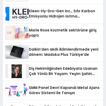
Sürdürüyor
Kleen-Hy-Dro-Gen Inc., Sıfır Karbon
Emisyonlu Hidrojen Isıtma
Teknolojisinde ISO ve TSSA
Düzenleyici Onaylarını Aldı
Marie Rose kozmetik sektörüne giriş
yaptı
Daikin’den akıllı iklimlendirmede yeni
dönem: Madoka Plus Türkiye’de
Diş Hekimliğinden Edebiyata Uzanan
Çok Yönlü Bir Yaşam: Yeşim Şahin
Yaman
SMM Panel Devri Kapandı Metal Ajans
Görev Sistemi İle Tanışın