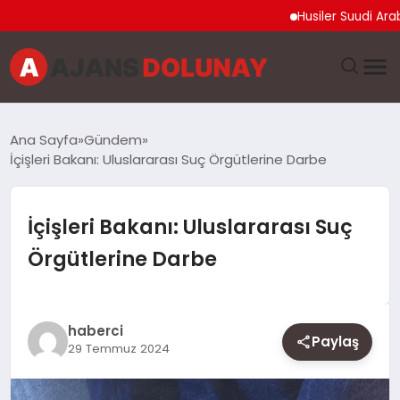
Husiler Suudi Arabistan
DÜNYA
Ana Sayfa
Gündem
İçişleri Bakanı: Uluslararası Suç Örgütlerine Darbe
EĞITIM
EKONOMI
İçişleri Bakanı: Uluslararası Suç
Örgütlerine Darbe
GENEL
GÜNCEL
haberci
Paylaş
29 Temmuz 2024
MAGAZIN