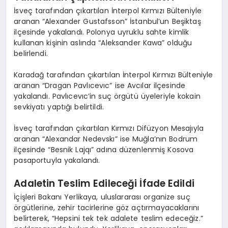
İsveç tarafından çıkartılan İnterpol Kırmızı Bülteniyle
aranan “Alexander Gustafsson” İstanbul’un Beşiktaş
ilçesinde yakalandı. Polonya uyruklu sahte kimlik
kullanan kişinin aslında “Aleksander Kawa” olduğu
belirlendi.
Karadağ tarafından çıkartılan İnterpol Kırmızı Bülteniyle
aranan “Dragan Pavlıcevıc” ise Avcılar ilçesinde
yakalandı. Pavlıcevıc’in suç örgütü üyeleriyle kokain
sevkiyatı yaptığı belirtildi.
İsveç tarafından çıkartılan Kırmızı Difüzyon Mesajıyla
aranan “Alexandar Nedevskı” ise Muğla’nın Bodrum
ilçesinde “Besnik Lajqı” adına düzenlenmiş Kosova
pasaportuyla yakalandı.
Adaletin Teslim Edileceği İfade Edildi
İçişleri Bakanı Yerlikaya, uluslararası organize suç
örgütlerine, zehir tacirlerine göz açtırmayacaklarını
belirterek, “Hepsini tek tek adalete teslim edeceğiz.”