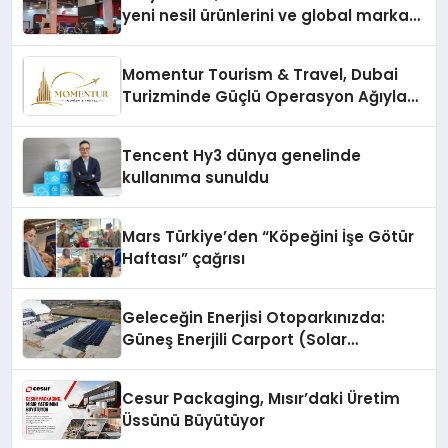
yeni nesil ürünlerini ve global marka
vizyonunu sergiledi
Momentur Tourism & Travel, Dubai
Turizminde Güçlü Operasyon Ağıyla
Fark Yaratıyor
Tencent Hy3 dünya genelinde
kullanıma sunuldu
Mars Türkiye’den “Köpeğini İşe Götür
Haftası” çağrısı
Geleceğin Enerjisi Otoparkınızda:
Güneş Enerjili Carport (Solar
Otopark) Nedir?
Cesur Packaging, Mısır’daki Üretim
Üssünü Büyütüyor