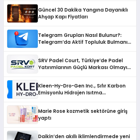
Güncel 30 Dakika Yangına Dayanıklı
Ahşap Kapı Fiyatları
Telegram Grupları Nasıl Bulunur?:
Telegram’da Aktif Topluluk Bulmanın
Yolları
SRV Padel Court, Türkiye’de Padel
Yatırımlarının Güçlü Markası Olmayı
Sürdürüyor
Kleen-Hy-Dro-Gen Inc., Sıfır Karbon
Emisyonlu Hidrojen Isıtma
Teknolojisinde ISO ve TSSA
Düzenleyici Onaylarını Aldı
Marie Rose kozmetik sektörüne giriş
yaptı
Daikin’den akıllı iklimlendirmede yeni