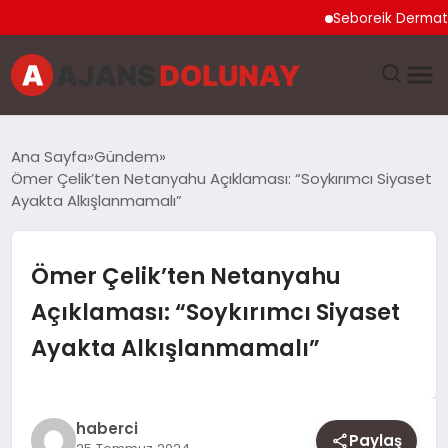
Seboreik Dermatit Ned
DÜNYA
Ana Sayfa
Gündem
Ömer Çelik’ten Netanyahu Açıklaması: “Soykırımcı Siyaset
EĞITIM
Ayakta Alkışlanmamalı”
EKONOMI
Ömer Çelik’ten Netanyahu
GENEL
Açıklaması: “Soykırımcı Siyaset
Ayakta Alkışlanmamalı”
GÜNCEL
MAGAZIN
haberci
Paylaş