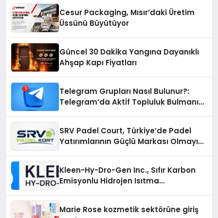
Cesur Packaging, Mısır’daki Üretim
Üssünü Büyütüyor
Güncel 30 Dakika Yangına Dayanıklı
Ahşap Kapı Fiyatları
Telegram Grupları Nasıl Bulunur?:
Telegram’da Aktif Topluluk Bulmanın
Yolları
SRV Padel Court, Türkiye’de Padel
Yatırımlarının Güçlü Markası Olmayı
Sürdürüyor
Kleen-Hy-Dro-Gen Inc., Sıfır Karbon
Emisyonlu Hidrojen Isıtma
Teknolojisinde ISO ve TSSA
Düzenleyici Onaylarını Aldı
Marie Rose kozmetik sektörüne giriş