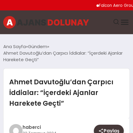
Falcon Aero Group, Küre
DÜNYA
Ana Sayfa
Gündem
Ahmet Davutoğlu’dan Çarpıcı İddialar: “İçerdeki Ajanlar
EĞITIM
Harekete Geçti”
EKONOMI
Ahmet Davutoğlu’dan Çarpıcı
GENEL
İddialar: “İçerdeki Ajanlar
Harekete Geçti”
GÜNCEL
MAGAZIN
haberci
Paylaş