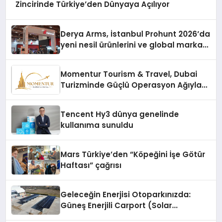
Zincirinde Türkiye’den Dünyaya Açılıyor
Derya Arms, İstanbul Prohunt 2026’da
yeni nesil ürünlerini ve global marka
vizyonunu sergiledi
Momentur Tourism & Travel, Dubai
Turizminde Güçlü Operasyon Ağıyla
Fark Yaratıyor
Tencent Hy3 dünya genelinde
kullanıma sunuldu
Mars Türkiye’den “Köpeğini İşe Götür
Haftası” çağrısı
Geleceğin Enerjisi Otoparkınızda:
Güneş Enerjili Carport (Solar
Otopark) Nedir?