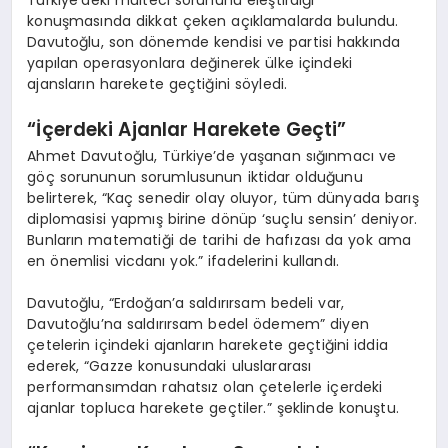
Türkiye’deki mülteci sorununu eleştirdiği
konuşmasında dikkat çeken açıklamalarda bulundu.
Davutoğlu, son dönemde kendisi ve partisi hakkında
yapılan operasyonlara değinerek ülke içindeki
ajansların harekete geçtiğini söyledi.
“İçerdeki Ajanlar Harekete Geçti”
Ahmet Davutoğlu, Türkiye’de yaşanan sığınmacı ve
göç sorununun sorumlusunun iktidar olduğunu
belirterek, “Kaç senedir olay oluyor, tüm dünyada barış
diplomasisi yapmış birine dönüp ‘suçlu sensin’ deniyor.
Bunların matematiği de tarihi de hafızası da yok ama
en önemlisi vicdanı yok.” ifadelerini kullandı.
Davutoğlu, “Erdoğan’a saldırırsam bedeli var,
Davutoğlu’na saldırırsam bedel ödemem” diyen
çetelerin içindeki ajanların harekete geçtiğini iddia
ederek, “Gazze konusundaki uluslararası
performansımdan rahatsız olan çetelerle içerdeki
ajanlar topluca harekete geçtiler.” şeklinde konuştu.