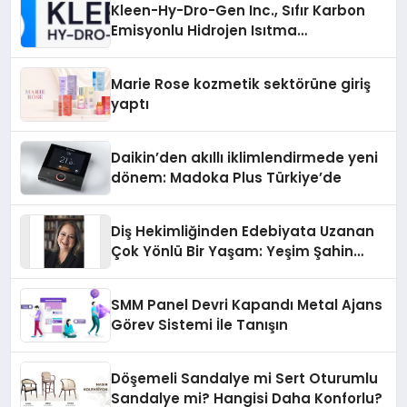
Kleen-Hy-Dro-Gen Inc., Sıfır Karbon
Emisyonlu Hidrojen Isıtma
Teknolojisinde ISO ve TSSA
Düzenleyici Onaylarını Aldı
Marie Rose kozmetik sektörüne giriş
yaptı
Daikin’den akıllı iklimlendirmede yeni
dönem: Madoka Plus Türkiye’de
Diş Hekimliğinden Edebiyata Uzanan
Çok Yönlü Bir Yaşam: Yeşim Şahin
Yaman
SMM Panel Devri Kapandı Metal Ajans
Görev Sistemi İle Tanışın
Döşemeli Sandalye mi Sert Oturumlu
Sandalye mi? Hangisi Daha Konforlu?