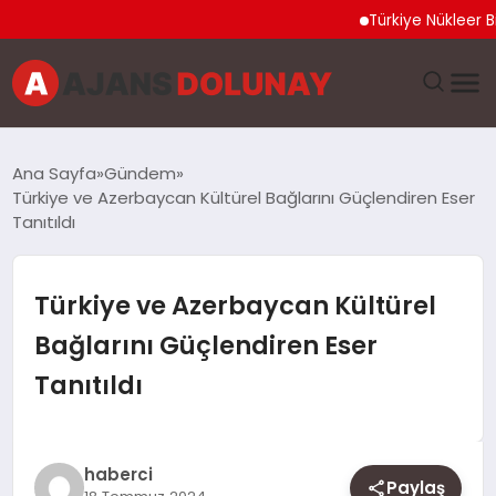
Türkiye Nükleer Bilim Ol
DÜNYA
Ana Sayfa
Gündem
Türkiye ve Azerbaycan Kültürel Bağlarını Güçlendiren Eser
EĞITIM
Tanıtıldı
EKONOMI
Türkiye ve Azerbaycan Kültürel
GENEL
Bağlarını Güçlendiren Eser
Tanıtıldı
GÜNCEL
MAGAZIN
haberci
Paylaş