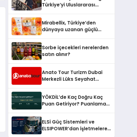
Türkiye’yi Uluslararası
Arenada Tanıtmayı
Hedefliyor
Mirabellix, Türkiye’den
dünyaya uzanan güçlü
büyümesini sürdürüyor
Sorbe içecekleri nerelerden
satın alınır?
Anato Tour Turizm Dubai
Merkezli Lüks Seyahat
Hizmetleriyle Küresel
Turizmde Öne Çıkıyor
YÖKDİL’de Kaç Doğru Kaç
Puan Getiriyor? Puanlama
Sistemi Sadeleşti
ELSİ Güç Sistemleri ve
ELSIPOWER’dan İşletmelere
Güvenilir Enerji Çözümleri