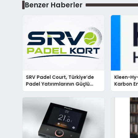
Benzer Haberler
SRV Padel Court, Türkiye’de
Kleen-Hy-
Padel Yatırımlarının Güçlü
Karbon Em
Markası Olmayı Sürdürüyor
Isıtma Te
TSSA Düze
Aldı