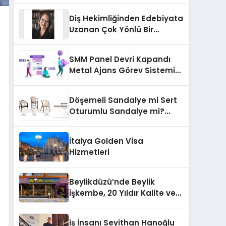
Türkiye’de
Diş Hekimliğinden Edebiyata
Uzanan Çok Yönlü Bir
Yaşam: Yeşim Şahin Yaman
SMM Panel Devri Kapandı
Metal Ajans Görev Sistemi
İle Tanışın
Döşemeli Sandalye mi Sert
Oturumlu Sandalye mi?
Hangisi Daha Konforlu?
İtalya Golden Visa
Hizmetleri
Beylikdüzü’nde Beylik
İşkembe, 20 Yıldır Kalite ve
Lezzetin Değişmeyen Adresi
İş İnsanı Seyithan Hanoğlu