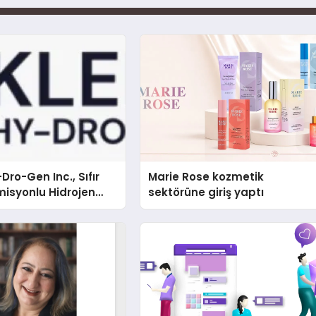
Dro-Gen Inc., Sıfır
Marie Rose kozmetik
isyonlu Hidrojen
sektörüne giriş yaptı
knolojisinde ISO ve
nleyici Onaylarını