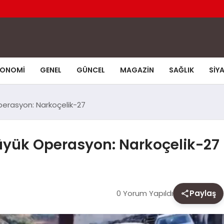
KONOMI
GENEL
GÜNCEL
MAGAZIN
SAĞLIK
SIY
Operasyon: Narkoçelik-27
Büyük Operasyon: Narkoçelik-27
0 Yorum Yapıldı
Paylaş