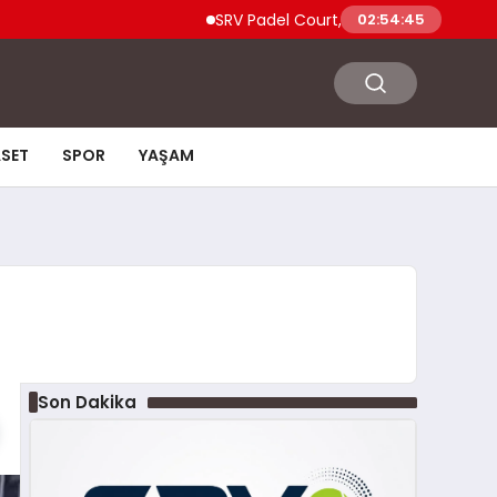
SRV Padel Court, Türkiye’de Padel Yatırıml
02:54:46
ASET
SPOR
YAŞAM
Son Dakika