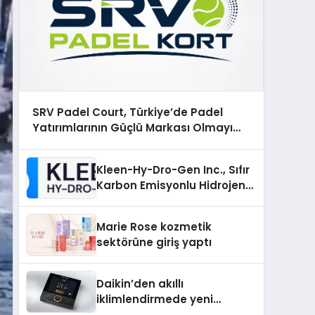
SRV Padel Court, Türkiye’de Padel
Yatırımlarının Güçlü Markası Olmayı
Sürdürüyor
Kleen-Hy-Dro-Gen Inc., Sıfır
Karbon Emisyonlu Hidrojen
Isıtma Teknolojisinde ISO ve
TSSA Düzenleyici Onaylarını
Marie Rose kozmetik
Aldı
sektörüne giriş yaptı
Daikin’den akıllı
iklimlendirmede yeni
dönem: Madoka Plus